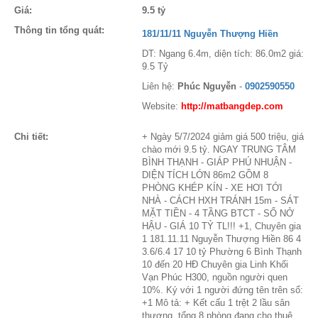
Giá:
9.5 tỷ
Thông tin tổng quát:
181/11/11 Nguyễn Thượng Hiền
DT: Ngang 6.4m, diện tích: 86.0m2 giá:
9.5 Tỷ
Liên hệ:
Phúc Nguyễn
-
0902590550
Website:
http://matbangdep.com
Chi tiết:
+ Ngày 5/7/2024 giảm giá 500 triệu, giá
chào mới 9.5 tỷ. NGAY TRUNG TÂM
BÌNH THẠNH - GIÁP PHÚ NHUẬN -
DIỆN TÍCH LỚN 86m2 GỒM 8
PHÒNG KHÉP KÍN - XE HƠI TỚI
NHÀ - CÁCH HXH TRÁNH 15m - SÁT
MẶT TIỀN - 4 TẦNG BTCT - SỔ NỞ
HẬU - GIÁ 10 TỶ TL!!! +1, Chuyên gia
1 181.11.11 Nguyễn Thượng Hiền 86 4
3.6/6.4 17 10 tỷ Phường 6 Bình Thạnh
10 đến 20 HĐ Chuyên gia Linh Khối
Vạn Phúc H300, nguồn người quen
10%. Ký với 1 người đứng tên trên sổ:
+1 Mô tả: + Kết cấu 1 trệt 2 lầu sân
thượng, tổng 8 phòng đang cho thuê,