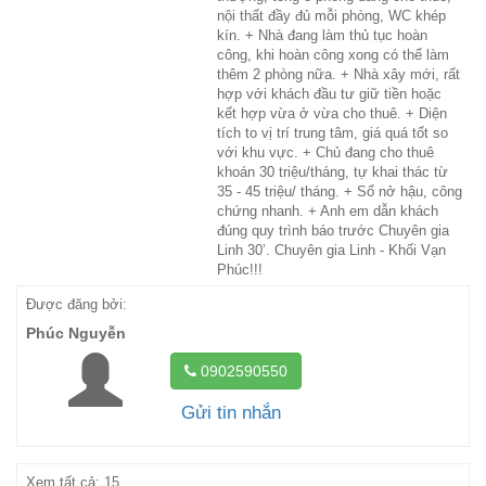
nội thất đầy đủ mỗi phòng, WC khép
kín. + Nhà đang làm thủ tục hoàn
công, khi hoàn công xong có thể làm
thêm 2 phòng nữa. + Nhà xây mới, rất
hợp với khách đầu tư giữ tiền hoặc
kết hợp vừa ở vừa cho thuê. + Diện
tích to vị trí trung tâm, giá quá tốt so
với khu vực. + Chủ đang cho thuê
khoán 30 triệu/tháng, tự khai thác từ
35 - 45 triệu/ tháng. + Sổ nở hậu, công
chứng nhanh. + Anh em dẫn khách
đúng quy trình báo trước Chuyên gia
Linh 30’. Chuyên gia Linh - Khối Vạn
Phúc!!!
Được đăng bởi:
Phúc Nguyễn
0902590550
Gửi tin nhắn
Xem tất cả: 15