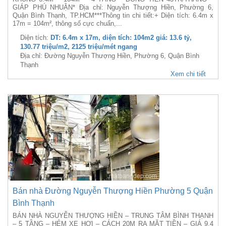
GIÁP PHÚ NHUẬN* Địa chỉ: Nguyễn Thượng Hiền, Phường 6,
Quận Bình Thạnh, TP.HCM***Thông tin chi tiết:+ Diện tích: 6.4m x
17m = 104m², thông số cực chuẩn,...
Diện tích:
DT: 6.4m x 17m, diện tích: 104m2 giá: 13.6 tỷ,
130.77 triệu/m2, 2125 triệu/mét ngang
Địa chỉ: Đường Nguyễn Thượng Hiền, Phường 6, Quận Bình
Thạnh
Xem chi tiết
Bán nhà Đường Nguyễn Thượng Hiền Phường 5 Quận
Bình Thạnh
BÁN NHÀ NGUYỄN THƯỢNG HIỀN – TRUNG TÂM BÌNH THẠNH
– 5 TẦNG – HẺM XE HƠI – CÁCH 20M RA MẶT TIỀN – GIÁ 9.4