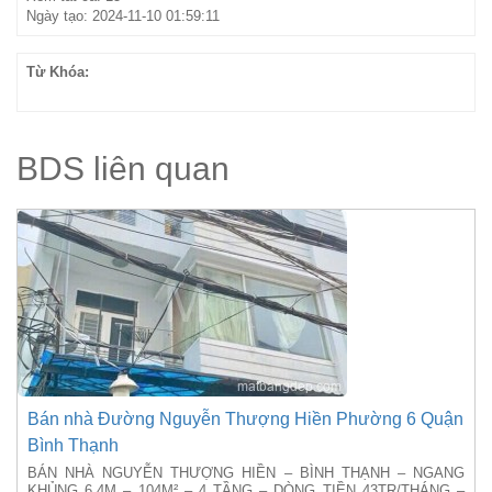
Ngày tạo: 2024-11-10 01:59:11
Từ Khóa:
BDS liên quan
Bán nhà Đường Nguyễn Thượng Hiền Phường 6 Quận
Bình Thạnh
BÁN NHÀ NGUYỄN THƯỢNG HIỀN – BÌNH THẠNH – NGANG
KHỦNG 6.4M – 104M² – 4 TẦNG – DÒNG TIỀN 43TR/THÁNG –