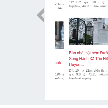
204.6m2 giá: 240.0 tỷ, 1173.02
DT: 8.3m x 25m, diện tích: 140m2
triệu/m2, 24742.27 triệu/mét ngang
giá: 42.0 tỷ, 300 triệu/m2, 5060.24
triệu/mét ngang
Bán nhà 51 Hải Thượng
Bán nhà mặt hẻm 273
Lãn Ông Phường 10 Quận
Đường Bàu Cát Phường 12
5...
Quận T...
DT: 4m x 26m, diện tích:
DT: 4m x 20m, diện tích: 78.23m2
102.32m2 giá: 27.0 tỷ, 263.88
giá: 13.0 tỷ, 166.18 triệu/m2, 3250
triệu/m2, 6750 triệu/mét ngang
triệu/mét ngang