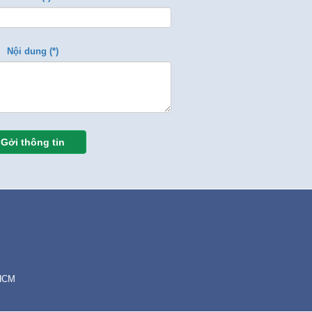
Nội dung (*)
Gởi thông tin
.HCM