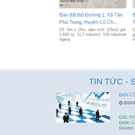
Bán đất thổ Đường 1, Xã Tân
B
Phú Trung, Huyện Củ Ch...
T
DT: 5m x 25m, diện tích: 125m2 giá:
D
2.650 tỷ, 21.2 triệu/m2, 530 triệu/mét
g
ngang
t
TIN TỨC - 
2019-0
GÓC TU
ĐANG C
DOANH.