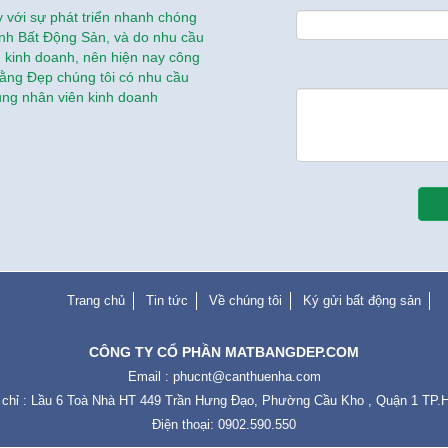
 với sự phát triển nhanh chóng
nh Bất Động Sản, và do nhu cầu
 kinh doanh, nên hiện nay công
Bằng Đẹp chúng tôi có nhu cầu
ụng nhân viên kinh doanh
Trang chủ
Tin tức
Về chúng tôi
Ký gửi bất động sản
CÔNG TY CỔ PHẦN MATBANGDEP.COM
Email :
phucnt@canthuenha.com
 chỉ : Lầu 6 Toà Nhà HT 449 Trần Hưng Đạo, Phường Cầu Kho , Quận 1 TP
Điện thoại: 0902.590.550