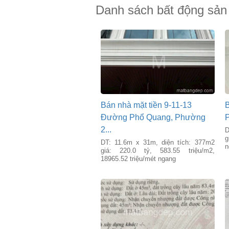
Danh sách bất động sản
Bán nhà mặt tiền 9-11-13
B
Đường Phổ Quang, Phường
P
2...
D
g
DT: 11.6m x 31m, diện tích: 377m2
n
giá: 220.0 tỷ, 583.55 triệu/m2,
18965.52 triệu/mét ngang