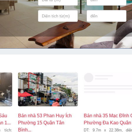
Bán nhà 76/12 Tôn Thất
Bán nhà mặt hẻm 405.12B
Thuyết Quận 4
(Bên Phải) Đường Xô Viết
N...
DT: 3.3m x 5.3m, diện tích: 17m2