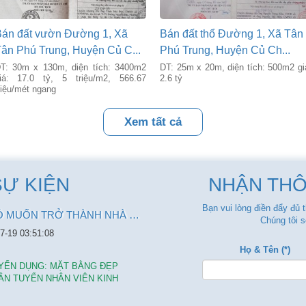
án đất vườn Đường 1, Xã
Bán đất thổ Đường 1, Xã Tân
ân Phú Trung, Huyện Củ C...
Phú Trung, Huyện Củ Ch...
T: 30m x 130m, diện tích: 3400m2
DT: 25m x 20m, diện tích: 500m2 gi
iá: 17.0 tỷ, 5 triệu/m2, 566.67
2.6 tỷ
riệu/mét ngang
Xem tất cả
SỰ KIỆN
NHẬN THÔ
Bạn vui lòng điền đẩy đủ 
BẠN CÓ MUỐN TRỞ THÀNH NHÀ ĐẦU TƯ?
Chúng tôi s
7-19 03:51:08
Họ & Tên (*)
YỂN DỤNG: MẶT BẰNG ĐẸP
ẦN TUYỂN NHÂN VIÊN KINH