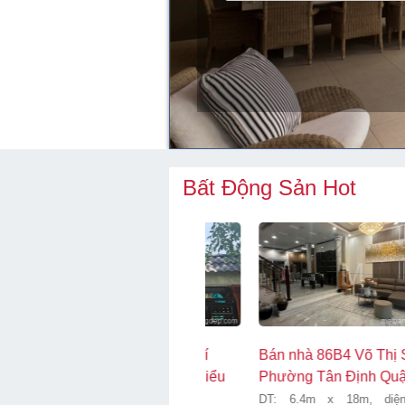
Bất Động Sản Hot
Bán nhà 53 Phan Huy Ích
Bán nhà 35 Mạc Đĩnh Chi
Phường 15 Quận Tân
Phường Đa Kao Quận 1...
Bình...
DT: 9.7m x 22.38m, diện tích: