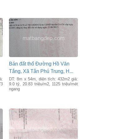
Bán đất thổ Đường Hồ Văn
Tắng, Xã Tân Phú Trung, H...
á:
DT: 8m x 54m, diện tích: 432m2 giá:
73
9.0 tỷ, 20.83 triệu/m2, 1125 triệu/mét
ngang