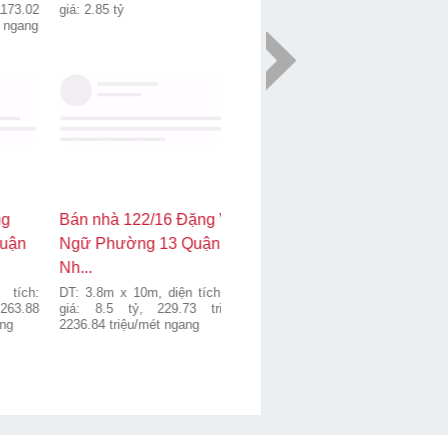
DT: 15m x 0m, diện tích: 215m2
DT: 14m x 32m, diện tích: 301m2
giá: 34.5 tỷ, 160.47 triệu/m2, 2300
giá: 44.0 tỷ, 146.18 triệu/m2,
triệu/mét ngang
3142.86 triệu/mét ngang
Bán nhà 168 Đặng Văn Bi
Bán nhà 254-256 Tô Ngọc
Bình Thọ Thành phố Thủ
Vân Phường Linh Đông
Đức...
Quận ...
DT: 8.4m x 20.0m, diện tích:
DT: 21m x 20m, diện tích: 420m2
168.0m2 giá: 37 tỷ
giá: 70.0 tỷ, 166.67 triệu/m2,
3333.33 triệu/mét ngang