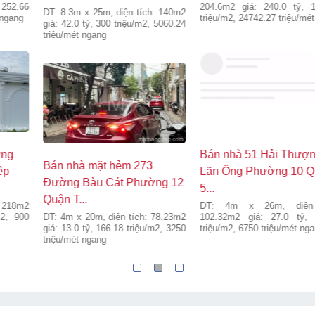
giá: 2.85 tỷ
Kết cấu 1 trệt 1 lầu đã cũ phù hợp
xây mới.
Bán nhà 122/16 Đặng Văn
Bán nhà 27/1 Đường Lê
Ngữ Phường 13 Quận Phú
Trực Phường 7 Quận Bình
Nh...
Thạn...
DT: 3.8m x 10m, diện tích: 37m2
DT: 5.8m x 9m, diện tích: 51m2
giá: 8.5 tỷ, 229.73 triệu/m2,
giá: 8.3 tỷ, 161.76 triệu/m2,
2236.84 triệu/mét ngang
1422.41 triệu/mét ngang