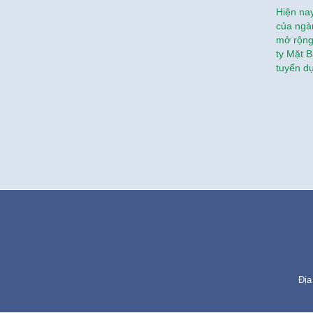
Hiện nay
của ngà
mở rộng
ty Mặt 
tuyển d
Địa