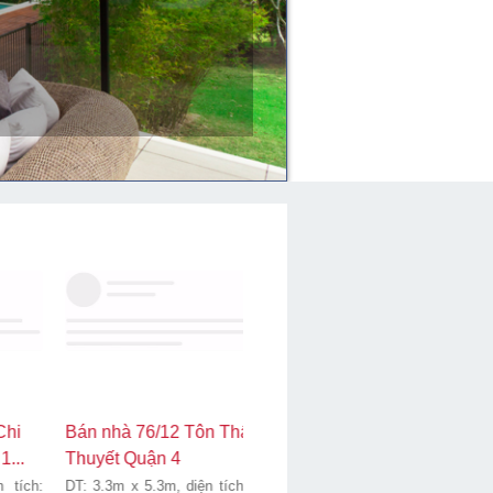
Bán nhà 372/52+372/52A
Bán nhà 179-179a Lê Thị
Điện Biên Phủ, phường 17,
Hà Xã Tân Xuân Huyện Hóc
B...
M...