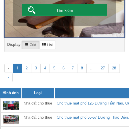
Display
Grid
List
‹
1
2
3
4
5
6
7
8
...
27
28
›
Hình ảnh
Loại
Nhà đất cho thuê
Cho thuê mặt phố 126 Đường Trần Não, Quận
Nhà đất cho thuê
Cho thuê mặt phố 55-57 Đường Thảo Điền, P