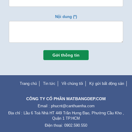
Nội dung (*)
Gởi thông tin
Trang chủ
Tin tức
Về chúng tôi
Ký gửi bất động sản
CÔNG TY CỔ PHẦN MATBANGDEP.COM
Email :
phucnt@canthuenha.com
Địa chỉ : Lầu 6 Toà Nhà HT 449 Trần Hưng Đạo, Phường Cầu Kho ,
Quận 1 TP.HCM
Điện thoại: 0902.590.550