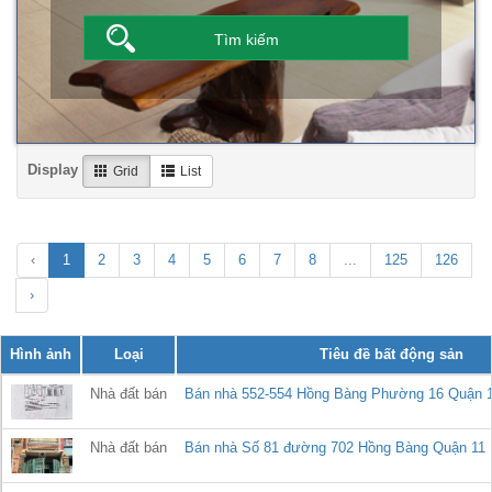
Display
Grid
List
‹
1
2
3
4
5
6
7
8
...
125
126
›
Hình ảnh
Loại
Tiêu đề bất động sản
Nhà đất bán
Bán nhà 552-554 Hồng Bàng Phường 16 Quận 
Nhà đất bán
Bán nhà Số 81 đường 702 Hồng Bàng Quận 11