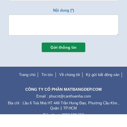
Nội dung (*)
Gởi thông tin
Trang chủ
Tin tức
Về chúng tôi
Ký gửi bất động sản
CÔNG TY CỔ PHẦN MATBANGDEP.COM
Email :
phucnt@canthuenha.com
Địa chỉ : Lầu 6 Toà Nhà HT 449 Trần Hưng Đạo, Phường Cầu Kho ,
Quận 1 TP.HCM
Điện thoại: 0902.590.550
Copyright © 2019
matbangdep.com