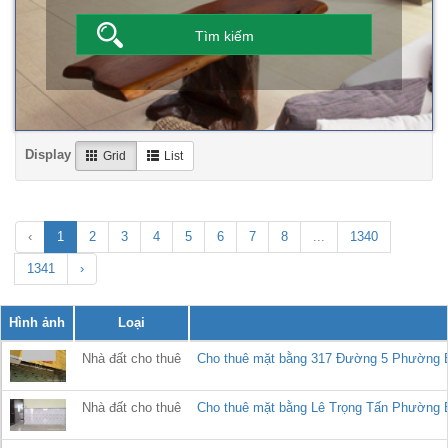
Display
Grid
List
‹
1
2
3
4
5
6
7
8
...
1340
1341
›
Hình ảnh
Loại
Nhà đất cho thuê
Cho thuê mặt bằng 317 Đường 5 Phường 
Nhà đất cho thuê
Cho thuê mặt bằng Lê Trọng Tấn Phường 