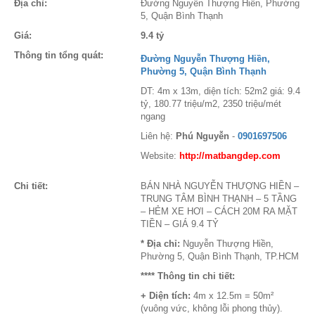
Địa chỉ:
Đường Nguyễn Thượng Hiền, Phường
5, Quận Bình Thạnh
Giá:
9.4 tỷ
Thông tin tổng quát:
Đường Nguyễn Thượng Hiền,
Phường 5, Quận Bình Thạnh
DT: 4m x 13m, diện tích: 52m2 giá: 9.4
tỷ, 180.77 triệu/m2, 2350 triệu/mét
ngang
Liên hệ:
Phú Nguyễn
-
0901697506
Website:
http://matbangdep.com
Chi tiết:
BÁN NHÀ NGUYỄN THƯỢNG HIỀN –
TRUNG TÂM BÌNH THẠNH – 5 TẦNG
– HẺM XE HƠI – CÁCH 20M RA MẶT
TIỀN – GIÁ 9.4 TỶ
* Địa chỉ:
Nguyễn Thượng Hiền,
Phường 5, Quận Bình Thạnh, TP.HCM
**** Thông tin chi tiết:
+ Diện tích:
4m x 12.5m = 50m²
(vuông vức, không lỗi phong thủy).