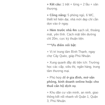
+ Kết cấu:
1 trệt + lửng + 2 lầu + sân
thượng.
+ Công năng:
5 phòng ngủ, 6 WC,
thiết kế hiện đại, nhà mới đẹp chỉ cần
dọn vào ở ngay.
+ Hẻm trước nhà 4m
sạch sẽ, thoáng
mát, yên tĩnh. Cách mặt tiền đường
chỉ 20m, cực kỳ thuận tiện.
****
Ưu điểm nổi bật:
+ Vị trí trung tâm Bình Thạnh, ngay
chợ Cây Quéo, giáp Phú Nhuận.
+ Xung quanh đầy đủ tiện ích: Trường
học các cấp, siêu thị, ngân hàng, trung
tâm thương mại.
+ Phù hợp để
ở gia đình, mở văn
phòng, kinh doanh online hoặc cho
thuê căn hộ dịch vụ
.
+ Khu dân cư văn minh, an ninh, giao
thông kết nối nhanh về Quận 1, Quận
3, Phú Nhuận.