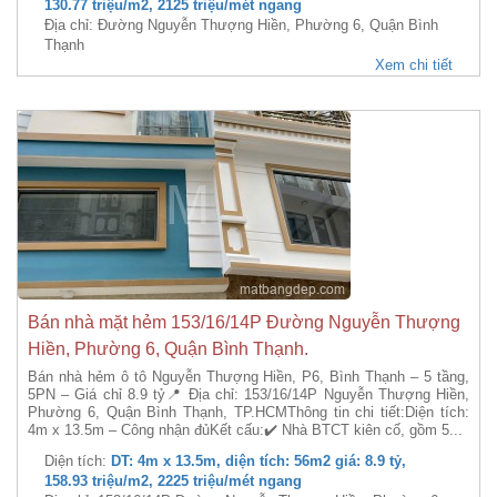
130.77 triệu/m2, 2125 triệu/mét ngang
Địa chỉ: Đường Nguyễn Thượng Hiền, Phường 6, Quận Bình
Thạnh
Xem chi tiết
Bán nhà mặt hẻm 153/16/14P Đường Nguyễn Thượng
Hiền, Phường 6, Quận Bình Thạnh.
Bán nhà hẻm ô tô Nguyễn Thượng Hiền, P6, Bình Thạnh – 5 tầng,
5PN – Giá chỉ 8.9 tỷ📍 Địa chỉ: 153/16/14P Nguyễn Thượng Hiền,
Phường 6, Quận Bình Thạnh, TP.HCMThông tin chi tiết:Diện tích:
4m x 13.5m – Công nhận đủKết cấu:✔️ Nhà BTCT kiên cố, gồm 5...
Diện tích:
DT: 4m x 13.5m, diện tích: 56m2 giá: 8.9 tỷ,
158.93 triệu/m2, 2225 triệu/mét ngang