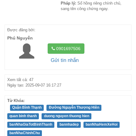
Pháp lý:
Sổ hồng riêng chính chủ,
sang tên công chứng ngay.
Được đăng bởi:
Phú Nguyễn
0901697506
Gửi tin nhắn
Xem tất cả: 47
Ngày tạo: 2025-09-07 16:17:27
Từ Khóa:
Quận Bình Thạnh
Đường Nguyễn Thượng Hiền
quan binh thanh
duong nguyen thuong hien
banNhaGiaTotBinhThanh
bannhadep
banNhaHemXeHoi
banNhaChinhChu