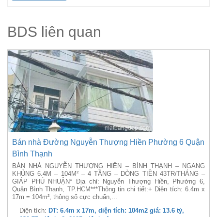
BDS liên quan
Bán nhà Đường Nguyễn Thượng Hiền Phường 6 Quận
Bình Thạnh
BÁN NHÀ NGUYỄN THƯỢNG HIỀN – BÌNH THẠNH – NGANG
KHỦNG 6.4M – 104M² – 4 TẦNG – DÒNG TIỀN 43TR/THÁNG –
GIÁP PHÚ NHUẬN* Địa chỉ: Nguyễn Thượng Hiền, Phường 6,
Quận Bình Thạnh, TP.HCM***Thông tin chi tiết:+ Diện tích: 6.4m x
17m = 104m², thông số cực chuẩn,...
Diện tích:
DT: 6.4m x 17m, diện tích: 104m2 giá: 13.6 tỷ,