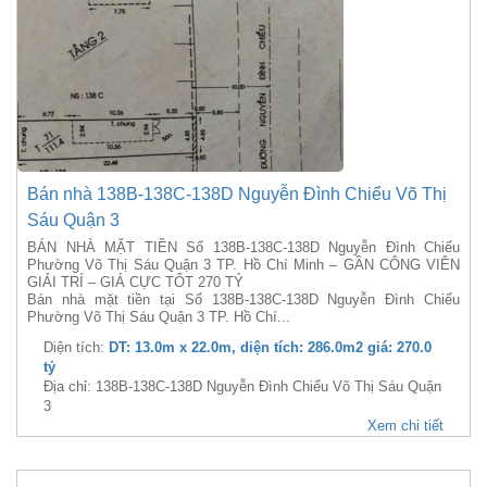
Bán nhà 138B-138C-138D Nguyễn Đình Chiểu Võ Thị
Sáu Quận 3
BÁN NHÀ MẶT TIỀN Số 138B-138C-138D Nguyễn Đình Chiểu
Phường Võ Thị Sáu Quận 3 TP. Hồ Chí Minh – GẦN CÔNG VIÊN
GIẢI TRÍ – GIÁ CỰC TỐT 270 TỶ
Bán nhà mặt tiền tại Số 138B-138C-138D Nguyễn Đình Chiểu
Phường Võ Thị Sáu Quận 3 TP. Hồ Chí...
Diện tích:
DT: 13.0m x 22.0m, diện tích: 286.0m2 giá: 270.0
tỷ
Địa chỉ: 138B-138C-138D Nguyễn Đình Chiểu Võ Thị Sáu Quận
3
Xem chi tiết