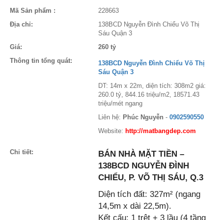
Mã Sản phẩm :
228663
Địa chỉ:
138BCD Nguyễn Đình Chiểu Võ Thị
Sáu Quận 3
Giá:
260 tỷ
Thông tin tổng quát:
138BCD Nguyễn Đình Chiểu Võ Thị
Sáu Quận 3
DT: 14m x 22m, diện tích: 308m2 giá:
260.0 tỷ, 844.16 triệu/m2, 18571.43
triệu/mét ngang
Liên hệ:
Phúc Nguyễn
-
0902590550
Website:
http://matbangdep.com
Chi tiết:
BÁN NHÀ MẶT TIỀN –
138BCD NGUYỄN ĐÌNH
CHIỂU, P. VÕ THỊ SÁU, Q.3
Diện tích đất: 327m² (ngang
14,5m x dài 22,5m).
Kết cấu: 1 trệt + 3 lầu (4 tầng