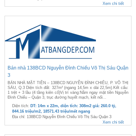
Xem chi tiết
Bán nhà 138BCD Nguyễn Đình Chiểu Võ Thị Sáu Quận
3
BÁN NHÀ MẶT TIỀN – 138BCD NGUYỄN ĐÌNH CHIỂU, P. VÕ THỊ
SÁU, Q.3 Diện tích đất: 327m² (ngang 14,5m x dài 22,5m).Kết cấu:
1 trệt + 3 lầu (4 tầng kiên cố)Vị trí vàng:Nằm ngay mặt tiền Nguyễn
Đình Chiểu – Quận 3, trục đường huyết mạch, kết nối...
Diện tích:
DT: 14m x 22m, diện tích: 308m2 giá: 260.0 tỷ,
844.16 triệu/m2, 18571.43 triệu/mét ngang
Địa chỉ: 138BCD Nguyễn Đình Chiểu Võ Thị Sáu Quận 3
Xem chi tiết