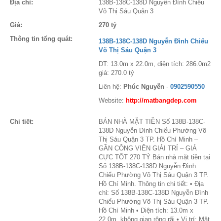
Địa chỉ:
138B-138C-138D Nguyễn Đình Chiểu
Võ Thị Sáu Quận 3
Giá:
270 tỷ
Thông tin tổng quát:
138B-138C-138D Nguyễn Đình Chiểu
Võ Thị Sáu Quận 3
DT: 13.0m x 22.0m, diện tích: 286.0m2
giá: 270.0 tỷ
Liên hệ:
Phúc Nguyễn
-
0902590550
Website:
http://matbangdep.com
Chi tiết:
BÁN NHÀ MẶT TIỀN Số 138B-138C-
138D Nguyễn Đình Chiểu Phường Võ
Thị Sáu Quận 3 TP. Hồ Chí Minh –
GẦN CÔNG VIÊN GIẢI TRÍ – GIÁ
CỰC TỐT 270 TỶ Bán nhà mặt tiền tại
Số 138B-138C-138D Nguyễn Đình
Chiểu Phường Võ Thị Sáu Quận 3 TP.
Hồ Chí Minh. Thông tin chi tiết: • Địa
chỉ: Số 138B-138C-138D Nguyễn Đình
Chiểu Phường Võ Thị Sáu Quận 3 TP.
Hồ Chí Minh • Diện tích: 13.0m x
22.0m, không gian rộng rãi • Vị trí: Mặt