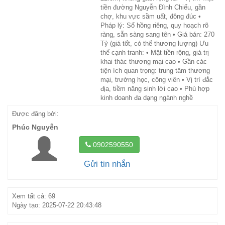
tiền đường Nguyễn Đình Chiểu, gần
chợ, khu vực sầm uất, đông đúc •
Pháp lý: Sổ hồng riêng, quy hoạch rõ
ràng, sẵn sàng sang tên • Giá bán: 270
Tỷ (giá tốt, có thể thương lượng) Ưu
thế cạnh tranh: • Mặt tiền rộng, giá trị
khai thác thương mại cao • Gần các
tiện ích quan trọng: trung tâm thương
mại, trường học, công viên • Vị trí đắc
địa, tiềm năng sinh lời cao • Phù hợp
kinh doanh đa dạng ngành nghề
Được đăng bởi:
Phúc Nguyễn
0902590550
Gửi tin nhắn
Xem tất cả: 69
Ngày tạo: 2025-07-22 20:43:48