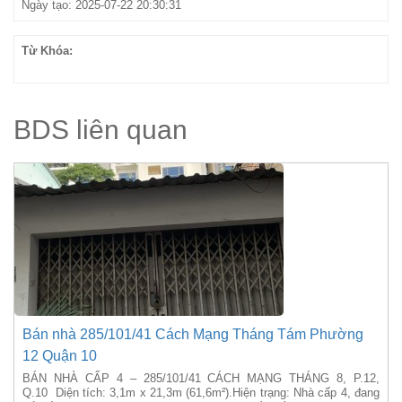
Ngày tạo: 2025-07-22 20:30:31
Từ Khóa:
BDS liên quan
Bán nhà 285/101/41 Cách Mạng Tháng Tám Phường
12 Quận 10
BÁN NHÀ CẤP 4 – 285/101/41 CÁCH MẠNG THÁNG 8, P.12,
Q.10 Diện tích: 3,1m x 21,3m (61,6m²).Hiện trạng: Nhà cấp 4, đang