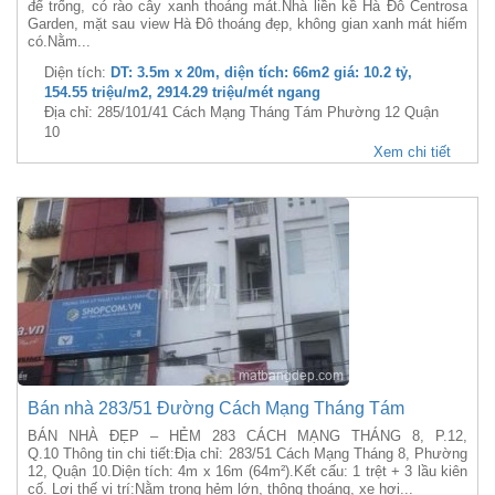
để trống, có rào cây xanh thoáng mát.Nhà liền kề Hà Đô Centrosa
Garden, mặt sau view Hà Đô thoáng đẹp, không gian xanh mát hiếm
có.Nằm...
Diện tích:
DT: 3.5m x 20m, diện tích: 66m2 giá: 10.2 tỷ,
154.55 triệu/m2, 2914.29 triệu/mét ngang
Địa chỉ: 285/101/41 Cách Mạng Tháng Tám Phường 12 Quận
10
Xem chi tiết
Bán nhà 283/51 Đường Cách Mạng Tháng Tám
BÁN NHÀ ĐẸP – HẺM 283 CÁCH MẠNG THÁNG 8, P.12,
Q.10 Thông tin chi tiết:Địa chỉ: 283/51 Cách Mạng Tháng 8, Phường
12, Quận 10.Diện tích: 4m x 16m (64m²).Kết cấu: 1 trệt + 3 lầu kiên
cố. Lợi thế vị trí:Nằm trong hẻm lớn, thông thoáng, xe hơi...