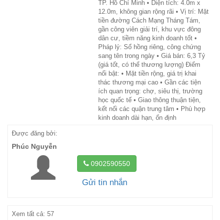
TP. Hồ Chí Minh • Diện tích: 4.0m x
12.0m, không gian rộng rãi • Vị trí: Mặt
tiền đường Cách Mạng Tháng Tám,
gần công viên giải trí, khu vực đông
dân cư, tiềm năng kinh doanh tốt •
Pháp lý: Sổ hồng riêng, công chứng
sang tên trong ngày • Giá bán: 6,3 Tỷ
(giá tốt, có thể thương lượng) Điểm
nổi bật: • Mặt tiền rộng, giá trị khai
thác thương mại cao • Gần các tiện
ích quan trọng: chợ, siêu thị, trường
học quốc tế • Giao thông thuận tiện,
kết nối các quận trung tâm • Phù hợp
kinh doanh dài hạn, ổn định
Được đăng bởi:
Phúc Nguyễn
0902590550
Gửi tin nhắn
Xem tất cả: 57