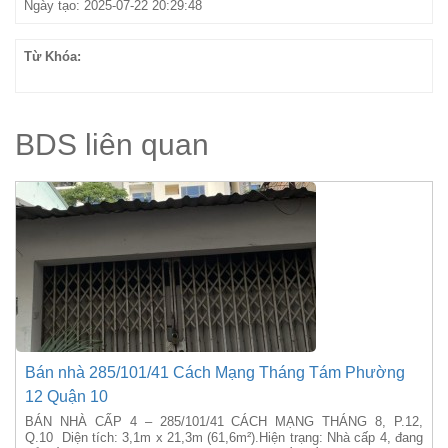
Ngày tạo: 2025-07-22 20:29:48
Từ Khóa:
BDS liên quan
Bán nhà 285/101/41 Cách Mạng Tháng Tám Phường
12 Quận 10
BÁN NHÀ CẤP 4 – 285/101/41 CÁCH MẠNG THÁNG 8, P.12,
Q.10 Diện tích: 3,1m x 21,3m (61,6m²).Hiện trạng: Nhà cấp 4, đang