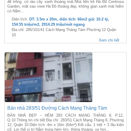
để trống, có rào cây xanh thoáng mát.Nhà liền kề Hà Đô Centrosa
Garden, mặt sau view Hà Đô thoáng đẹp, không gian xanh mát hiếm
có.Nằm...
Diện tích:
DT: 3.5m x 20m, diện tích: 66m2 giá: 10.2 tỷ,
154.55 triệu/m2, 2914.29 triệu/mét ngang
Địa chỉ: 285/101/41 Cách Mạng Tháng Tám Phường 12 Quận
10
Xem chi tiết
Bán nhà 283/51 Đường Cách Mạng Tháng Tám
BÁN NHÀ ĐẸP – HẺM 283 CÁCH MẠNG THÁNG 8, P.12,
Q.10 Thông tin chi tiết:Địa chỉ: 283/51 Cách Mạng Tháng 8, Phường
12, Quận 10.Diện tích: 4m x 16m (64m²).Kết cấu: 1 trệt + 3 lầu kiên
cố. Lợi thế vị trí:Nằm trong hẻm lớn, thông thoáng, xe hơi...