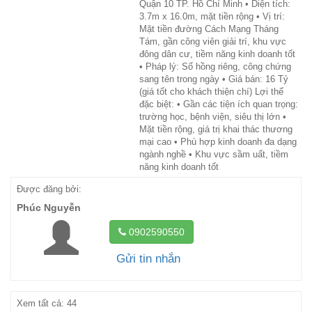
Quận 10 TP. Hồ Chí Minh • Diện tích:
3.7m x 16.0m, mặt tiền rộng • Vị trí:
Mặt tiền đường Cách Mạng Tháng
Tám, gần công viên giải trí, khu vực
đông dân cư, tiềm năng kinh doanh tốt
• Pháp lý: Sổ hồng riêng, công chứng
sang tên trong ngày • Giá bán: 16 Tỷ
(giá tốt cho khách thiện chí) Lợi thế
đặc biệt: • Gần các tiện ích quan trọng:
trường học, bệnh viện, siêu thị lớn •
Mặt tiền rộng, giá trị khai thác thương
mại cao • Phù hợp kinh doanh đa dạng
ngành nghề • Khu vực sầm uất, tiềm
năng kinh doanh tốt
Được đăng bởi:
Phúc Nguyễn
0902590550
Gửi tin nhắn
Xem tất cả: 44