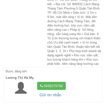
tiết: • Địa chỉ: Số 368/832 Cách Mạng
Tháng Tám Phường 5 Quận Tân Bình
TP. Hồ Chí Minh • Diện tích: 3.7m x
9.5m, mặt tiền rộng • Vị trí: Mặt tiền
đường Cách Mạng Tháng Tám, đối
diện trường học, khu vực sầm uất,
tiềm năng cao • Pháp lý: Sổ hồng
riêng, sẵn sàng sang tên • Giá bán: 4
Tỷ (còn thương lượng với khách thiện
chí) Ưu thế cạnh tranh: • Vị trí trung
tâm Quận Tân Bình, thuận tiện kết nối
Quận 1, 3, 10 • Phù hợp kinh doanh đa
dạng ngành nghề • Khu vực sầm uất,
lưu lượng khách hàng lớn • Khu vực
phát triển, tiềm năng tăng trưởng cao
Được đăng bởi:
Lương Thị Hà My
0936279758
Gửi tin nhắn