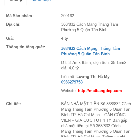
Mã Sản phẩm :
209162
Địa chỉ:
368/832 Cách Mạng Tháng Tám
Phường 5 Quận Tân Bình
Giá:
4 tỷ
Thông tin tổng quát:
368/832 Cách Mạng Tháng Tám
Phường 5 Quận Tân Bình
DT: 3.7m x 9.5m, diện tích: 35.15m2
giá: 4.0 tỷ
Liên hệ:
Lương Thị Hà My
-
0936279758
Website:
http://matbangdep.com
Chi tiết:
BÁN NHÀ MẶT TIỀN Số 368/832 Cách
Mạng Tháng Tám Phường 5 Quận Tân
Bình TP. Hồ Chí Minh – GẦN CÔNG
VIÊN – GIÁ CỰC TỐT 4 TỶ Bán gấp
nhà mặt tiền tại Số 368/832 Cách
Mạng Tháng Tám Phường 5 Quận Tân
Bình TP. Hồ Chí Minh. Thông tin chi