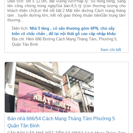
Diện tích: 5m x 12.0m, đất vuông vứcPháp lý: Sổ hồng riêng, sang
tên công chứng trong ngàyGiá bán:8,5 tỷ (còn thương lượng cho
khách thiện chí)Lợi thế nổi bật:2 Mặt tiền đường Cách mạng tháng
tám , tuyến đường lớn, kết nối giao thông thuận tiệnGần trung tâm
thương...
Diện tích:
Nhà 5 tầng , có sân thượng gồm 6PN, chủ xây
kiên cố chắc chắn , để lại nội thất gỗ cao cấp nhập khẩu
Địa chỉ: Hẻm 686 Đường Cách Mạng Tháng Tám, Phường 5,
Quận Tân Bình
Xem chi tiết
Bán nhà 686/54 Cách Mạng Tháng Tám Phường 5
Quận Tân Bình