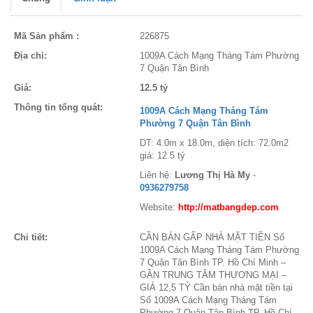
Mã Sản phẩm :
226875
Địa chỉ:
1009A Cách Mạng Tháng Tám Phường
7 Quận Tân Bình
Giá:
12.5 tỷ
Thông tin tổng quát:
1009A Cách Mạng Tháng Tám
Phường 7 Quận Tân Bình
DT: 4.0m x 18.0m, diện tích: 72.0m2
giá: 12.5 tỷ
Liên hệ:
Lương Thị Hà My
-
0936279758
Website:
http://matbangdep.com
Chi tiết:
CẦN BÁN GẤP NHÀ MẶT TIỀN Số
1009A Cách Mạng Tháng Tám Phường
7 Quận Tân Bình TP. Hồ Chí Minh –
GẦN TRUNG TÂM THƯƠNG MẠI –
GIÁ 12,5 TỶ Cần bán nhà mặt tiền tại
Số 1009A Cách Mạng Tháng Tám
Phường 7 Quận Tân Bình TP. Hồ Chí