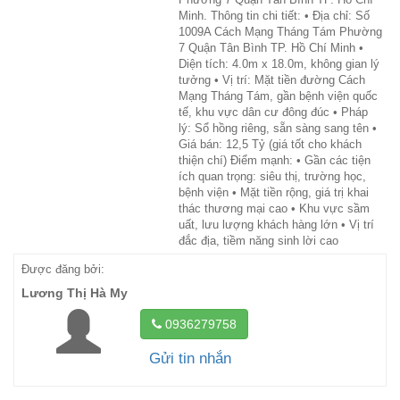
Minh. Thông tin chi tiết: • Địa chỉ: Số
1009A Cách Mạng Tháng Tám Phường
7 Quận Tân Bình TP. Hồ Chí Minh •
Diện tích: 4.0m x 18.0m, không gian lý
tưởng • Vị trí: Mặt tiền đường Cách
Mạng Tháng Tám, gần bệnh viện quốc
tế, khu vực dân cư đông đúc • Pháp
lý: Sổ hồng riêng, sẵn sàng sang tên •
Giá bán: 12,5 Tỷ (giá tốt cho khách
thiện chí) Điểm mạnh: • Gần các tiện
ích quan trọng: siêu thị, trường học,
bệnh viện • Mặt tiền rộng, giá trị khai
thác thương mại cao • Khu vực sầm
uất, lưu lượng khách hàng lớn • Vị trí
đắc địa, tiềm năng sinh lời cao
Được đăng bởi:
Lương Thị Hà My
0936279758
Gửi tin nhắn