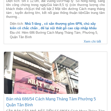
Diện tích: 5m x 12.0m, đất vuông vứcPháp lý: Sổ hồng riêng, sang
tên công chứng trong ngàyGiá bán:8,5 tỷ (còn thương lượng cho
khách thiện chí)Lợi thế nổi bật:2 Mặt tiền đường Cách mạng tháng
tám , tuyến đường lớn, kết nối giao thông thuận tiệnGần trung tâm
thương...
Diện tích:
Nhà 5 tầng , có sân thượng gồm 6PN, chủ xây
kiên cố chắc chắn , để lại nội thất gỗ cao cấp nhập khẩu
Địa chỉ: Hẻm 686 Đường Cách Mạng Tháng Tám, Phường 5,
Quận Tân Bình
Xem chi tiết
Bán nhà 686/54 Cách Mạng Tháng Tám Phường 5
Quận Tân Bình