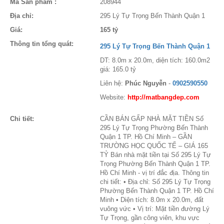
Mã Sản phẩm :
208944
Địa chỉ:
295 Lý Tự Trọng Bến Thành Quận 1
Giá:
165 tỷ
Thông tin tổng quát:
295 Lý Tự Trọng Bến Thành Quận 1
DT: 8.0m x 20.0m, diện tích: 160.0m2
giá: 165.0 tỷ
Liên hệ:
Phúc Nguyễn
-
0902590550
Website:
http://matbangdep.com
Chi tiết:
CẦN BÁN GẤP NHÀ MẶT TIỀN Số
295 Lý Tự Trọng Phường Bến Thành
Quận 1 TP. Hồ Chí Minh – GẦN
TRƯỜNG HỌC QUỐC TẾ – GIÁ 165
TỶ Bán nhà mặt tiền tại Số 295 Lý Tự
Trọng Phường Bến Thành Quận 1 TP.
Hồ Chí Minh - vị trí đắc địa. Thông tin
chi tiết: • Địa chỉ: Số 295 Lý Tự Trọng
Phường Bến Thành Quận 1 TP. Hồ Chí
Minh • Diện tích: 8.0m x 20.0m, đất
vuông vức • Vị trí: Mặt tiền đường Lý
Tự Trọng, gần công viên, khu vực