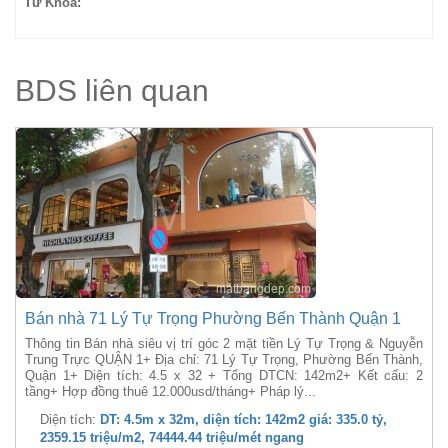
Từ Khóa:
BDS liên quan
Bán nhà 71 Lý Tự Trọng Phường Bến Thành Quận 1
Thông tin Bán nhà siêu vị trí góc 2 mặt tiền Lý Tự Trọng & Nguyễn
Trung Trực QUẬN 1+ Địa chỉ: 71 Lý Tự Trọng, Phường Bến Thành,
Quận 1+ Diện tích: 4.5 x 32 + Tổng DTCN: 142m2+ Kết cấu: 2
tầng+ Hợp đồng thuê 12.000usd/tháng+ Pháp lý...
Diện tích:
DT: 4.5m x 32m, diện tích: 142m2 giá: 335.0 tỷ,
2359.15 triệu/m2, 74444.44 triệu/mét ngang