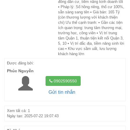
đông dân cư, tiềm năng kinh doanh tốt
• Pháp lý: Sổ hồng riêng, thổ cư 100%,
sẵn sàng sang tên • Giá bán: 165 Tỷ
(còn thương lượng với khách thiện
chí) Ưu thế cạnh tranh: • Gần các tiện
ích quan trọng: trung tâm thương mại,
trường học, công viên • Vị trí trung
tâm Quận 1, thuận tiện kết nối Quận 3,
5, 10 • Vị trí đắc địa, tiềm năng sinh lời
cao • Khu vực sầm uất, lưu lượng
khách hàng lớn
Được đăng bởi:
Phúc Nguyễn
0902590550
Gửi tin nhắn
Xem tất cả: 1
Ngày tạo: 2025-07-22 19:07:43