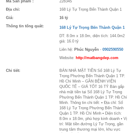
Mã Sản phẩm :
228345
Địa chỉ:
168 Lý Tự Trọng Bến Thành Quận 1
Giá:
16 tỷ
Thông tin tổng quát:
168 Lý Tự Trọng Bến Thành Quận 1
DT: 8.0m x 18.0m, diện tích: 144.0m2
giá: 16.0 tỷ
Liên hệ:
Phúc Nguyễn
-
0902590550
Website:
http://matbangdep.com
Chi tiết:
BÁN NHÀ MẶT TIỀN Số 168 Lý Tự
Trọng Phường Bến Thành Quận 1 TP.
Hồ Chí Minh – GẦN BỆNH VIỆN
QUỐC TẾ – GIÁ TỐT 16 TỶ Bán gấp
nhà mặt tiền tại Số 168 Lý Tự Trọng
Phường Bến Thành Quận 1 TP. Hồ Chí
Minh. Thông tin chi tiết: • Địa chỉ: Số
168 Lý Tự Trọng Phường Bến Thành
Quận 1 TP. Hồ Chí Minh • Diện tích:
8.0m x 18.0m, phù hợp kinh doanh • Vị
trí: Mặt tiền đường Lý Tự Trọng, gần
trung tâm thương mại lớn, khu vực