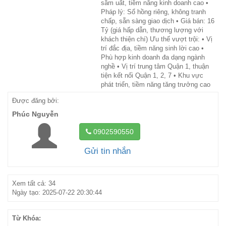
sầm uất, tiềm năng kinh doanh cao •
Pháp lý: Sổ hồng riêng, không tranh
chấp, sẵn sàng giao dịch • Giá bán: 16
Tỷ (giá hấp dẫn, thương lượng với
khách thiện chí) Ưu thế vượt trội: • Vị
trí đắc địa, tiềm năng sinh lời cao •
Phù hợp kinh doanh đa dạng ngành
nghề • Vị trí trung tâm Quận 1, thuận
tiện kết nối Quận 1, 2, 7 • Khu vực
phát triển, tiềm năng tăng trưởng cao
Được đăng bởi:
Phúc Nguyễn
0902590550
Gửi tin nhắn
Xem tất cả: 34
Ngày tạo: 2025-07-22 20:30:44
Từ Khóa: