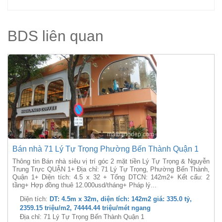
BDS liên quan
Bán nhà 71 Lý Tự Trọng Phường Bến Thành Quận 1
Thông tin Bán nhà siêu vị trí góc 2 mặt tiền Lý Tự Trọng & Nguyễn
Trung Trực QUẬN 1+ Địa chỉ: 71 Lý Tự Trọng, Phường Bến Thành,
Quận 1+ Diện tích: 4.5 x 32 + Tổng DTCN: 142m2+ Kết cấu: 2
tầng+ Hợp đồng thuê 12.000usd/tháng+ Pháp lý...
Diện tích:
DT: 4.5m x 32m, diện tích: 142m2 giá: 335.0 tỷ,
2359.15 triệu/m2, 74444.44 triệu/mét ngang
Địa chỉ: 71 Lý Tự Trọng Bến Thành Quận 1