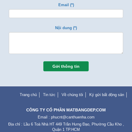
Email (*)
Nội dung (*)
Gởi thông tin
Trang chủ
Tin tức
Về chúng tôi
Ký gửi bất động sản
CÔNG TY CỔ PHẦN MATBANGDEP.COM
Email :
phucnt@canthuenha.com
Địa chỉ : Lầu 6 Toà Nhà HT 449 Trần Hưng Đạo, Phường Cầu Kho ,
Quận 1 TP.HCM