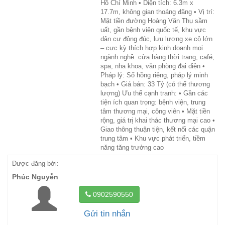
Hồ Chí Minh • Diện tích: 6.3m x
17.7m, không gian thoáng đãng • Vị trí:
Mặt tiền đường Hoàng Văn Thụ sầm
uất, gần bệnh viện quốc tế, khu vực
dân cư đông đúc, lưu lượng xe cộ lớn
– cực kỳ thích hợp kinh doanh mọi
ngành nghề: cửa hàng thời trang, café,
spa, nha khoa, văn phòng đại diện •
Pháp lý: Sổ hồng riêng, pháp lý minh
bạch • Giá bán: 33 Tỷ (có thể thương
lượng) Ưu thế cạnh tranh: • Gần các
tiện ích quan trọng: bệnh viện, trung
tâm thương mại, công viên • Mặt tiền
rộng, giá trị khai thác thương mại cao •
Giao thông thuận tiện, kết nối các quận
trung tâm • Khu vực phát triển, tiềm
năng tăng trưởng cao
Được đăng bởi:
Phúc Nguyễn
0902590550
Gửi tin nhắn