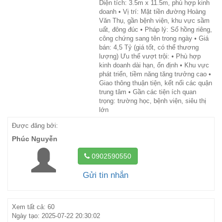
Diện tích: 3.5m x 11.5m, phù hợp kinh
doanh • Vị trí: Mặt tiền đường Hoàng
Văn Thụ, gần bệnh viện, khu vực sầm
uất, đông đúc • Pháp lý: Sổ hồng riêng,
công chứng sang tên trong ngày • Giá
bán: 4,5 Tỷ (giá tốt, có thể thương
lượng) Ưu thế vượt trội: • Phù hợp
kinh doanh dài hạn, ổn định • Khu vực
phát triển, tiềm năng tăng trưởng cao •
Giao thông thuận tiện, kết nối các quận
trung tâm • Gần các tiện ích quan
trọng: trường học, bệnh viện, siêu thị
lớn
Được đăng bởi:
Phúc Nguyễn
0902590550
Gửi tin nhắn
Xem tất cả: 60
Ngày tạo: 2025-07-22 20:30:02