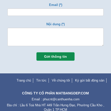
Email (*)
Nội dung (*)
Gởi thông tin
Trang chủ
Tin tức
Về chúng tôi
Ký gửi bất động sản
CÔNG TY CỔ PHẦN MATBANGDEP.COM
Email :
phucnt@canthuenha.com
Địa chỉ : Lầu 6 Toà Nhà HT 449 Trần Hưng Đạo, Phường Cầu Kho ,
Quận 1 TP.HCM