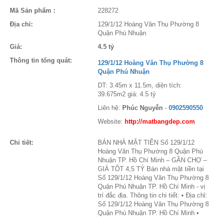
Mã Sản phẩm :
228272
Địa chỉ:
129/1/12 Hoàng Văn Thụ Phường 8
Quận Phú Nhuận
Giá:
4.5 tỷ
Thông tin tổng quát:
129/1/12 Hoàng Văn Thụ Phường 8
Quận Phú Nhuận
DT: 3.45m x 11.5m, diện tích:
39.675m2 giá: 4.5 tỷ
Liên hệ:
Phúc Nguyễn
-
0902590550
Website:
http://matbangdep.com
Chi tiết:
BÁN NHÀ MẶT TIỀN Số 129/1/12
Hoàng Văn Thụ Phường 8 Quận Phú
Nhuận TP. Hồ Chí Minh – GẦN CHỢ –
GIÁ TỐT 4,5 TỶ Bán nhà mặt tiền tại
Số 129/1/12 Hoàng Văn Thụ Phường 8
Quận Phú Nhuận TP. Hồ Chí Minh - vị
trí đắc địa. Thông tin chi tiết: • Địa chỉ:
Số 129/1/12 Hoàng Văn Thụ Phường 8
Quận Phú Nhuận TP. Hồ Chí Minh •