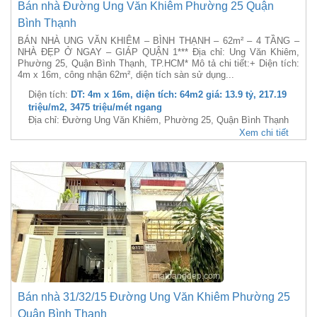
Bán nhà Đường Ung Văn Khiêm Phường 25 Quận
Bình Thạnh
BÁN NHÀ UNG VĂN KHIÊM – BÌNH THẠNH – 62m² – 4 TẦNG –
NHÀ ĐẸP Ở NGAY – GIÁP QUẬN 1*** Địa chỉ: Ung Văn Khiêm,
Phường 25, Quận Bình Thạnh, TP.HCM* Mô tả chi tiết:+ Diện tích:
4m x 16m, công nhận 62m², diện tích sàn sử dụng...
Diện tích:
DT: 4m x 16m, diện tích: 64m2 giá: 13.9 tỷ, 217.19
triệu/m2, 3475 triệu/mét ngang
Địa chỉ: Đường Ung Văn Khiêm, Phường 25, Quận Bình Thạnh
Xem chi tiết
Bán nhà 31/32/15 Đường Ung Văn Khiêm Phường 25
Quận Bình Thạnh