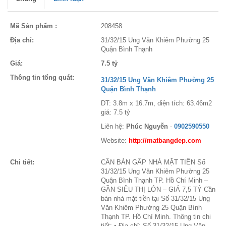
Mã Sản phẩm :
208458
Địa chỉ:
31/32/15 Ung Văn Khiêm Phường 25
Quận Bình Thạnh
Giá:
7.5 tỷ
Thông tin tổng quát:
31/32/15 Ung Văn Khiêm Phường 25
Quận Bình Thạnh
DT: 3.8m x 16.7m, diện tích: 63.46m2
giá: 7.5 tỷ
Liên hệ:
Phúc Nguyễn
-
0902590550
Website:
http://matbangdep.com
Chi tiết:
CẦN BÁN GẤP NHÀ MẶT TIỀN Số
31/32/15 Ung Văn Khiêm Phường 25
Quận Bình Thạnh TP. Hồ Chí Minh –
GẦN SIÊU THỊ LỚN – GIÁ 7,5 TỶ Cần
bán nhà mặt tiền tại Số 31/32/15 Ung
Văn Khiêm Phường 25 Quận Bình
Thạnh TP. Hồ Chí Minh. Thông tin chi
tiết: • Địa chỉ: Số 31/32/15 Ung Văn