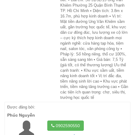
Khiêm Phường 25 Quận Bình Thạnh
TP. Hồ Chí Minh • Diện tích: 3.8m x
16.7m, phù hợp kinh doanh • Vị trí:
Mặt tiền đường Ung Văn Khiêm sầm
uất, gần trường học quốc tế, khu vực
dân cư đông đúc, lưu lượng xe cộ lớn
– cực kỳ thích hợp kinh doanh mọi
ngành nghề: cửa hàng tạp hóa, tiệm
nail, salon tóc, văn phòng công ty •
Pháp lý: Sổ hồng riêng, thổ cư 100%,
sẵn sàng sang tên • Giá bán: 7,5 Tỷ
(giá tốt, có thể thương lượng) Ưu thế
cạnh tranh: • Khu vực sầm uất, tiềm
năng kinh doanh tốt • Vị trí đắc địa,
tiềm năng sinh lời cao • Khu vực phát
triển, tiềm năng tăng trưởng cao • Gần
các tiện ích quan trọng: chợ, siêu thị,
trường học quốc tế
Được đăng bởi:
Phúc Nguyễn
0902590550