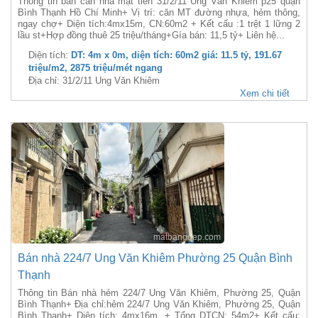
Thông tin bán căn nhà mặt tiền 31/2/11 Ung Văn Khiêm p25 quận
Bình Thạnh Hồ Chí Minh+ Vị trí: căn MT đường nhựa, hẻm thông,
ngay chợ+ Diện tích:4mx15m, CN:60m2 + Kết cấu :1 trệt 1 lững 2
lầu st+Hợp đồng thuê 25 triệu/tháng+Gía bán: 11,5 tỷ+ Liên hệ...
Diện tích:
DT: 4m x 0m, diện tích: 60m2 giá: 11.5 tỷ, 191.67
triệu/m2, 2875 triệu/mét ngang
Địa chỉ: 31/2/11 Ung Văn Khiêm
Xem chi tiết
Bán nhà 224/7 Ung Văn Khiêm Phường 25 Quận Bình
Thạnh
Thông tin Bán nhà hẻm 224/7 Ung Văn Khiêm, Phường 25, Quận
Bình Thạnh+ Địa chỉ:hẻm 224/7 Ung Văn Khiêm, Phường 25, Quận
Bình Thạnh+ Diện tích: 4mx16m, + Tổng DTCN: 54m2+ Kết cấu: