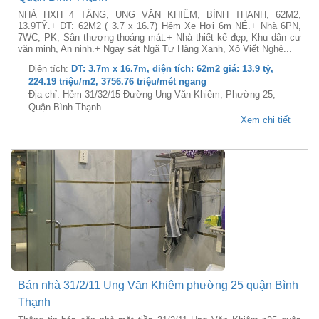
NHÀ HXH 4 TẦNG, UNG VĂN KHIÊM, BÌNH THẠNH, 62M2,
13.9TỶ.+ DT: 62M2 ( 3.7 x 16.7) Hẻm Xe Hơi 6m NÉ.+ Nhà 6PN,
7WC, PK, Sân thượng thoáng mát.+ Nhà thiết kế đẹp, Khu dân cư
văn minh, An ninh.+ Ngay sát Ngã Tư Hàng Xanh, Xô Viết Nghệ...
Diện tích:
DT: 3.7m x 16.7m, diện tích: 62m2 giá: 13.9 tỷ,
224.19 triệu/m2, 3756.76 triệu/mét ngang
Địa chỉ: Hẻm 31/32/15 Đường Ung Văn Khiêm, Phường 25,
Quận Bình Thạnh
Xem chi tiết
Bán nhà 31/2/11 Ung Văn Khiêm phường 25 quận Bình
Thạnh