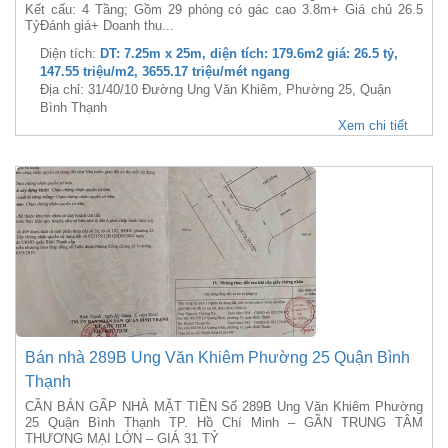
Kết cấu: 4 Tầng; Gồm 29 phòng có gác cao 3.8m+ Giá chủ 26.5
TỷĐánh giá+ Doanh thu...
Diện tích:
DT: 7.25m x 25m, diện tích: 179.6m2 giá: 26.5 tỷ,
147.55 triệu/m2, 3655.17 triệu/mét ngang
Địa chỉ: 31/40/10 Đường Ung Văn Khiêm, Phường 25, Quận
Bình Thạnh
Xem chi tiết
Bán nhà 289B Ung Văn Khiêm Phường 25 Quận Bình
Thạnh
CẦN BÁN GẤP NHÀ MẶT TIỀN Số 289B Ung Văn Khiêm Phường
25 Quận Bình Thạnh TP. Hồ Chí Minh – GẦN TRUNG TÂM
THƯƠNG MẠI LỚN – GIÁ 31 TỶ