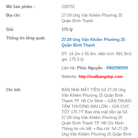
Mã Sản phẩm :
228732
Địa chỉ:
27-29 Ung Văn Khiêm Phường 25
Quận Bình Thạnh
Giá:
175 tỷ
Thông tin tổng quát:
27-29 Ung Văn Khiêm Phường 25
Quận Bình Thạnh
DT: 14.2m x 55.0m, diện tích: 891.0m2
giá: 175.0 tỷ
Liên hệ:
Phúc Nguyễn
-
0902590550
Website:
http://matbangdep.com
Chi tiết:
BÁN NHÀ MẶT TIỀN Số 27-29 Ung
Văn Khiêm Phường 25 Quận Bình
Thạnh TP. Hồ Chí Minh – GẦN TRUNG
TÂM THƯƠNG MẠI LỚN – GIÁ CỰC
TỐT 175 TỶ Bán nhà mặt tiền tại Số
27-29 Ung Văn Khiêm Phường 25
Quận Bình Thạnh TP. Hồ Chí Minh.
Thông tin chi tiết: • Địa chỉ: Số 27-29
Ung Văn Khiêm Phường 25 Quận Bình