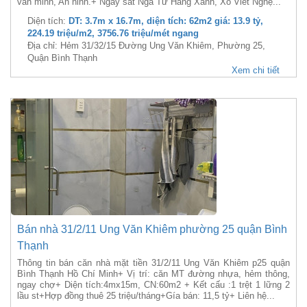
văn minh, An ninh.+ Ngay sát Ngã Tư Hàng Xanh, Xô Viết Nghệ...
Diện tích:
DT: 3.7m x 16.7m, diện tích: 62m2 giá: 13.9 tỷ,
224.19 triệu/m2, 3756.76 triệu/mét ngang
Địa chỉ: Hẻm 31/32/15 Đường Ung Văn Khiêm, Phường 25,
Quận Bình Thạnh
Xem chi tiết
Bán nhà 31/2/11 Ung Văn Khiêm phường 25 quận Bình
Thạnh
Thông tin bán căn nhà mặt tiền 31/2/11 Ung Văn Khiêm p25 quận
Bình Thạnh Hồ Chí Minh+ Vị trí: căn MT đường nhựa, hẻm thông,
ngay chợ+ Diện tích:4mx15m, CN:60m2 + Kết cấu :1 trệt 1 lững 2
lầu st+Hợp đồng thuê 25 triệu/tháng+Gía bán: 11,5 tỷ+ Liên hệ...