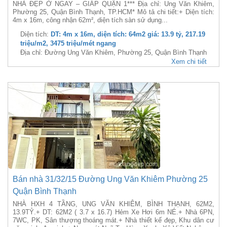
NHÀ ĐẸP Ở NGAY – GIÁP QUẬN 1*** Địa chỉ: Ung Văn Khiêm,
Phường 25, Quận Bình Thạnh, TP.HCM* Mô tả chi tiết:+ Diện tích:
4m x 16m, công nhận 62m², diện tích sàn sử dụng...
Diện tích:
DT: 4m x 16m, diện tích: 64m2 giá: 13.9 tỷ, 217.19
triệu/m2, 3475 triệu/mét ngang
Địa chỉ: Đường Ung Văn Khiêm, Phường 25, Quận Bình Thạnh
Xem chi tiết
Bán nhà 31/32/15 Đường Ung Văn Khiêm Phường 25
Quận Bình Thạnh
NHÀ HXH 4 TẦNG, UNG VĂN KHIÊM, BÌNH THẠNH, 62M2,
13.9TỶ.+ DT: 62M2 ( 3.7 x 16.7) Hẻm Xe Hơi 6m NÉ.+ Nhà 6PN,
7WC, PK, Sân thượng thoáng mát.+ Nhà thiết kế đẹp, Khu dân cư