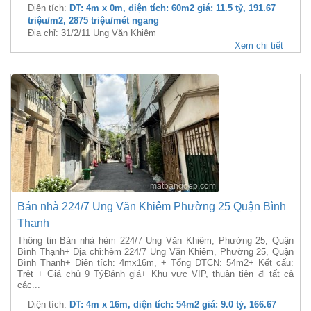
Diện tích:
DT: 4m x 0m, diện tích: 60m2 giá: 11.5 tỷ, 191.67
triệu/m2, 2875 triệu/mét ngang
Địa chỉ: 31/2/11 Ung Văn Khiêm
Xem chi tiết
Bán nhà 224/7 Ung Văn Khiêm Phường 25 Quận Bình
Thạnh
Thông tin Bán nhà hẻm 224/7 Ung Văn Khiêm, Phường 25, Quận
Bình Thạnh+ Địa chỉ:hẻm 224/7 Ung Văn Khiêm, Phường 25, Quận
Bình Thạnh+ Diện tích: 4mx16m, + Tổng DTCN: 54m2+ Kết cấu:
Trệt + Giá chủ 9 TỷĐánh giá+ Khu vực VIP, thuận tiện đi tất cả
các...
Diện tích:
DT: 4m x 16m, diện tích: 54m2 giá: 9.0 tỷ, 166.67