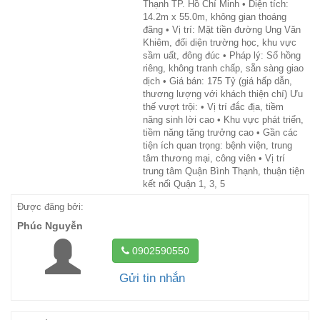
Thạnh TP. Hồ Chí Minh • Diện tích:
14.2m x 55.0m, không gian thoáng
đãng • Vị trí: Mặt tiền đường Ung Văn
Khiêm, đối diện trường học, khu vực
sầm uất, đông đúc • Pháp lý: Sổ hồng
riêng, không tranh chấp, sẵn sàng giao
dịch • Giá bán: 175 Tỷ (giá hấp dẫn,
thương lượng với khách thiện chí) Ưu
thế vượt trội: • Vị trí đắc địa, tiềm
năng sinh lời cao • Khu vực phát triển,
tiềm năng tăng trưởng cao • Gần các
tiện ích quan trọng: bệnh viện, trung
tâm thương mại, công viên • Vị trí
trung tâm Quận Bình Thạnh, thuận tiện
kết nối Quận 1, 3, 5
Được đăng bởi:
Phúc Nguyễn
0902590550
Gửi tin nhắn