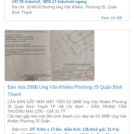
147.55 triệu/m2, 3655.17 triệu/mét ngang
Địa chỉ: 31/40/10 Đường Ung Văn Khiêm, Phường 25, Quận
Bình Thạnh
Xem chi tiết
Bán nhà 289B Ung Văn Khiêm Phường 25 Quận Bình
Thạnh
CẦN BÁN GẤP NHÀ MẶT TIỀN Số 289B Ung Văn Khiêm Phường
25 Quận Bình Thạnh TP. Hồ Chí Minh – GẦN TRUNG TÂM
THƯƠNG MẠI LỚN – GIÁ 31 TỶ
Cần bán gấp nhà mặt tiền kinh doanh cực đẹp tại Số 289B Ung Văn
Khiêm Phường 25 Quận...
Diện tích:
DT: 8.0m x 17.0m, diện tích: 136.0m2 giá: 31.0 tỷ