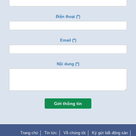
Điện thoại (*)
Email (*)
Nội dung (*)
Gởi thông tin
Trang chủ
Tin tức
Về chúng tôi
Ký gửi bất động sản