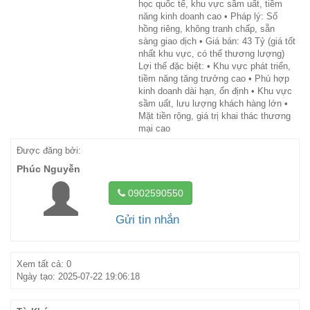
học quốc tế, khu vực sầm uất, tiềm
năng kinh doanh cao • Pháp lý: Sổ
hồng riêng, không tranh chấp, sẵn
sàng giao dịch • Giá bán: 43 Tỷ (giá tốt
nhất khu vực, có thể thương lượng)
Lợi thế đặc biệt: • Khu vực phát triển,
tiềm năng tăng trưởng cao • Phù hợp
kinh doanh dài hạn, ổn định • Khu vực
sầm uất, lưu lượng khách hàng lớn •
Mặt tiền rộng, giá trị khai thác thương
mại cao
Được đăng bởi:
Phúc Nguyễn
0902590550
Gửi tin nhắn
Xem tất cả: 0
Ngày tạo: 2025-07-22 19:06:18