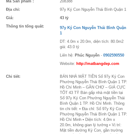
Mã Sản phẩm :
208388
Địa chỉ:
97y Ký Con Nguyễn Thái Bình Quận 1
Giá:
43 tỷ
Thông tin tổng quát:
97y Ký Con Nguyễn Thái Bình Quận
1
DT: 4.0m x 20.0m, diện tích: 80.0m2
giá: 43.0 tỷ
Liên hệ:
Phúc Nguyễn
-
0902590550
Website:
http://matbangdep.com
Chi tiết:
BÁN NHÀ MẶT TIỀN Số 97y Ký Con
Phường Nguyễn Thái Bình Quận 1 TP.
Hồ Chí Minh – GẦN CHỢ – GIÁ CỰC
TỐT 43 TỶ Bán gấp nhà mặt tiền tại
Số 97y Ký Con Phường Nguyễn Thái
Bình Quận 1 TP. Hồ Chí Minh. Thông
tin chi tiết: • Địa chỉ: Số 97y Ký Con
Phường Nguyễn Thái Bình Quận 1 TP.
Hồ Chí Minh • Diện tích: 4.0m x
20.0m, không gian lý tưởng • Vị trí:
Mặt tiền đường Ký Con, gần trường