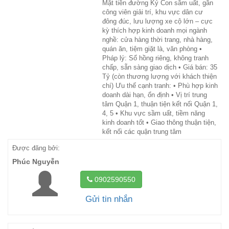
Mặt tiền đường Ký Con sầm uất, gần
công viên giải trí, khu vực dân cư
đông đúc, lưu lượng xe cộ lớn – cực
kỳ thích hợp kinh doanh mọi ngành
nghề: cửa hàng thời trang, nhà hàng,
quán ăn, tiệm giặt là, văn phòng •
Pháp lý: Sổ hồng riêng, không tranh
chấp, sẵn sàng giao dịch • Giá bán: 35
Tỷ (còn thương lượng với khách thiện
chí) Ưu thế cạnh tranh: • Phù hợp kinh
doanh dài hạn, ổn định • Vị trí trung
tâm Quận 1, thuận tiện kết nối Quận 1,
4, 5 • Khu vực sầm uất, tiềm năng
kinh doanh tốt • Giao thông thuận tiện,
kết nối các quận trung tâm
Được đăng bởi:
Phúc Nguyễn
0902590550
Gửi tin nhắn