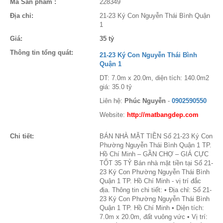
Mã Sản phẩm :
228349
Địa chỉ:
21-23 Ký Con Nguyễn Thái Bình Quận
1
Giá:
35 tỷ
Thông tin tổng quát:
21-23 Ký Con Nguyễn Thái Bình
Quận 1
DT: 7.0m x 20.0m, diện tích: 140.0m2
giá: 35.0 tỷ
Liên hệ:
Phúc Nguyễn
-
0902590550
Website:
http://matbangdep.com
Chi tiết:
BÁN NHÀ MẶT TIỀN Số 21-23 Ký Con
Phường Nguyễn Thái Bình Quận 1 TP.
Hồ Chí Minh – GẦN CHỢ – GIÁ CỰC
TỐT 35 TỶ Bán nhà mặt tiền tại Số 21-
23 Ký Con Phường Nguyễn Thái Bình
Quận 1 TP. Hồ Chí Minh - vị trí đắc
địa. Thông tin chi tiết: • Địa chỉ: Số 21-
23 Ký Con Phường Nguyễn Thái Bình
Quận 1 TP. Hồ Chí Minh • Diện tích:
7.0m x 20.0m, đất vuông vức • Vị trí: