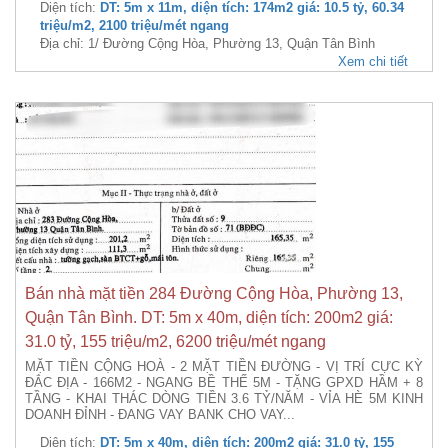
Diện tích:
DT: 5m x 11m, diện tích: 174m2 giá: 10.5 tỷ, 60.34
triệu/m2, 2100 triệu/mét ngang
Địa chỉ: 1/ Đường Cộng Hòa, Phường 13, Quận Tân Bình
Xem chi tiết
Bán nhà mặt tiền 284 Đường Cộng Hòa, Phường 13,
Quận Tân Bình. DT: 5m x 40m, diện tích: 200m2 giá:
31.0 tỷ, 155 triệu/m2, 6200 triệu/mét ngang
MẶT TIỀN CỘNG HOÀ - 2 MẶT TIỀN ĐƯỜNG - VỊ TRÍ CỰC KỲ
ĐẮC ĐỊA - 166M2 - NGANG BỀ THẾ 5M - TẶNG GPXD HẦM + 8
TẦNG - KHAI THÁC DÒNG TIỀN 3.6 TỶ/NĂM - VỈA HÈ 5M KINH
DOANH ĐỈNH - ĐANG VAY BANK CHO VAY...
Diện tích:
DT: 5m x 40m, diện tích: 200m2 giá: 31.0 tỷ, 155