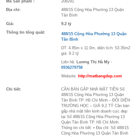
Mã Sản phẩm :
208291
Địa chỉ:
488/15 Cộng Hòa Phường 13 Quận
Tân Bình
Giá:
9.2 tỷ
Thông tin tổng quát:
488/15 Cộng Hòa Phường 13 Quận
Tân Bình
DT: 4.85m x 11.0m, diện tích: 53.35m2
giá: 9.2 tỷ
Liên hệ:
Lương Thị Hà My
-
0936279758
Website:
http://matbangdep.com
Chi tiết:
CẦN BÁN GẤP NHÀ MẶT TIỀN Số
488/15 Cộng Hòa Phường 13 Quận
Tân Bình TP. Hồ Chí Minh – ĐỐI DIỆN
TRƯỜNG HỌC – GIÁ 9,2 TỶ Cần bán
gấp nhà mặt tiền kinh doanh cực đẹp
tại Số 488/15 Cộng Hòa Phường 13
Quận Tân Bình TP. Hồ Chí Minh.
Thông tin chi tiết: • Địa chỉ: Số 488/15
Cộng Hòa Phường 13 Quận Tân Bình