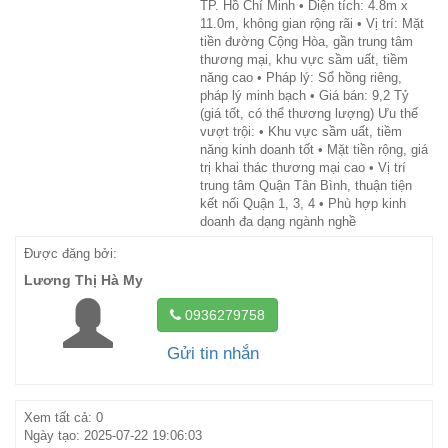
TP. Hồ Chí Minh • Diện tích: 4.8m x
11.0m, không gian rộng rãi • Vị trí: Mặt
tiền đường Cộng Hòa, gần trung tâm
thương mại, khu vực sầm uất, tiềm
năng cao • Pháp lý: Sổ hồng riêng,
pháp lý minh bạch • Giá bán: 9,2 Tỷ
(giá tốt, có thể thương lượng) Ưu thế
vượt trội: • Khu vực sầm uất, tiềm
năng kinh doanh tốt • Mặt tiền rộng, giá
trị khai thác thương mại cao • Vị trí
trung tâm Quận Tân Bình, thuận tiện
kết nối Quận 1, 3, 4 • Phù hợp kinh
doanh đa dạng ngành nghề
Được đăng bởi:
Lương Thị Hà My
0936279758
Gửi tin nhắn
Xem tất cả: 0
Ngày tạo: 2025-07-22 19:06:03