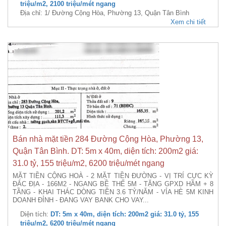
triệu/m2, 2100 triệu/mét ngang
Địa chỉ: 1/ Đường Cộng Hòa, Phường 13, Quận Tân Bình
Xem chi tiết
Bán nhà mặt tiền 284 Đường Cộng Hòa, Phường 13,
Quận Tân Bình. DT: 5m x 40m, diện tích: 200m2 giá:
31.0 tỷ, 155 triệu/m2, 6200 triệu/mét ngang
MẶT TIỀN CỘNG HOÀ - 2 MẶT TIỀN ĐƯỜNG - VỊ TRÍ CỰC KỲ
ĐẮC ĐỊA - 166M2 - NGANG BỀ THẾ 5M - TẶNG GPXD HẦM + 8
TẦNG - KHAI THÁC DÒNG TIỀN 3.6 TỶ/NĂM - VỈA HÈ 5M KINH
DOANH ĐỈNH - ĐANG VAY BANK CHO VAY...
Diện tích:
DT: 5m x 40m, diện tích: 200m2 giá: 31.0 tỷ, 155
triệu/m2, 6200 triệu/mét ngang