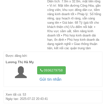
Diện tích: 7.0m x 32.0m, mặt tiền rộng
• Vị trí: Mặt tiền đường Cộng Hòa, gần
công viên, khu vực đông dân cư, tiềm
năng kinh doanh tốt • Pháp lý: Sổ hồng
riêng, quy hoạch rõ ràng, sẵn sàng
sang tên • Giá bán: 68 Tỷ (giá tốt cho
khách thiện chí) Ưu điểm nổi bật: •
Khu vực sầm uất, tiềm năng kinh
doanh tốt • Phù hợp kinh doanh dài
hạn, ổn định • Phù hợp kinh doanh đa
dạng ngành nghề • Giao thông thuận
tiện, kết nối các quận trung tâm
Được đăng bởi:
Lương Thị Hà My
0936279758
Gửi tin nhắn
Xem tất cả: 53
Ngày tạo: 2025-07-22 20:43:41