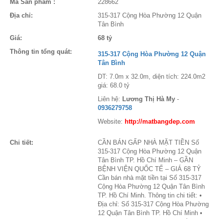
Mã Sản phẩm :
228662
Địa chỉ:
315-317 Cộng Hòa Phường 12 Quận
Tân Bình
Giá:
68 tỷ
Thông tin tổng quát:
315-317 Cộng Hòa Phường 12 Quận
Tân Bình
DT: 7.0m x 32.0m, diện tích: 224.0m2
giá: 68.0 tỷ
Liên hệ:
Lương Thị Hà My
-
0936279758
Website:
http://matbangdep.com
Chi tiết:
CẦN BÁN GẤP NHÀ MẶT TIỀN Số
315-317 Cộng Hòa Phường 12 Quận
Tân Bình TP. Hồ Chí Minh – GẦN
BỆNH VIỆN QUỐC TẾ – GIÁ 68 TỶ
Cần bán nhà mặt tiền tại Số 315-317
Cộng Hòa Phường 12 Quận Tân Bình
TP. Hồ Chí Minh. Thông tin chi tiết: •
Địa chỉ: Số 315-317 Cộng Hòa Phường
12 Quận Tân Bình TP. Hồ Chí Minh •