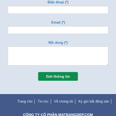
Điện thoại (*)
Email (*)
Nội dung (*)
Gởi thông tin
Trang chủ
Tin tức
Về chúng tôi
Ký gửi bất động sản
CÔNG TY CỔ PHẦN MATBANGDEP.COM