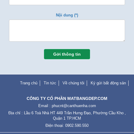
Nội dung (*)
Gởi thông tin
Trang chủ
Tin tức
Về chúng tôi
Ký gửi bất động sản
CÔNG TY CỔ PHẦN MATBANGDEP.COM
Email :
phucnt@canthuenha.com
Địa chỉ : Lầu 6 Toà Nhà HT 449 Trần Hưng Đạo, Phường Cầu Kho ,
Quận 1 TP.HCM
Điện thoại: 0902.590.550