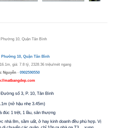
 Phường 10, Quận Tân Bình
, Phường 10, Quận Tân Bình
16.1m, giá: 7.8 tỷ, 2328.36 triệu/mét ngang
c Nguyễn
-
0902590550
p://matbangdep.com
 Đường số 3, P. 10, Tân Bình
6.1m (n
ở
h
ậ
u nh
ẹ
3.45m)
à đúc 1 trệt, 1 lầu, sân thượng
c nhà 8m, sầm uất, ở hay kinh doanh đều phù hợp. Vị
iện di chuyển các quận, chỉ 10p ra nhà ga T3,…xung