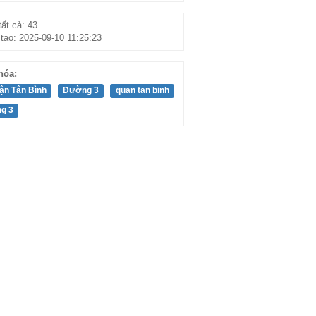
ất cả: 43
tạo: 2025-09-10 11:25:23
hóa:
ận Tân Bình
Đường 3
quan tan binh
g 3