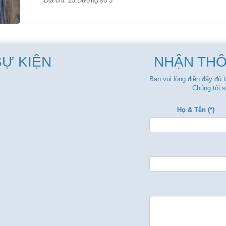
Địa chỉ: 23 Đường số 3
SỰ KIỆN
NHẬN THÔ
Bạn vui lòng điền đẩy đủ 
Chúng tôi s
Họ & Tên (*)