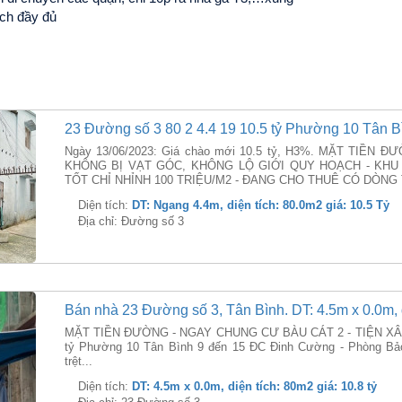
ích đầy đủ
23 Đường số 3 80 2 4.4 19 10.5 tỷ Phường 10 Tân B
Ngày 13/06/2023: Giá chào mới 10.5 tỷ, H3%. MẶT TIỀ
KHÔNG BỊ VẠT GÓC, KHÔNG LỘ GIỚI QUY HOẠCH - KHU
TỐT CHỈ NHỈNH 100 TRIỆU/M2 - ĐANG CHO THUÊ CÓ DÒNG T
Diện tích:
DT: Ngang 4.4m, diện tích: 80.0m2 giá: 10.5 Tỷ
Địa chỉ: Đường số 3
Bán nhà 23 Đường số 3, Tân Bình. DT: 4.5m x 0.0m, di
MẶT TIỀN ĐƯỜNG - NGAY CHUNG CƯ BÀU CÁT 2 - TIỆN XÂY MỚ
tỷ Phường 10 Tân Bình 9 đến 15 ĐC Đinh Cường - Phòng Bảo
trệt...
Diện tích:
DT: 4.5m x 0.0m, diện tích: 80m2 giá: 10.8 tỷ