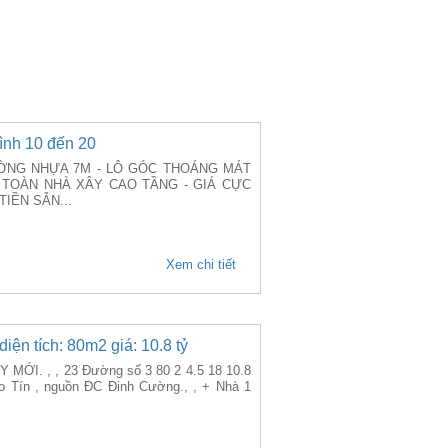
ình 10 đến 20
N ĐƯỜNG NHỰA 7M - LÔ GÓC THOÁNG MÁT
 TOÀN NHÀ XÂY CAO TẦNG - GIÁ CỰC
IỀN SẴN...
Xem chi tiết
ện tích: 80m2 giá: 10.8 tỷ
I. , , 23 Đường số 3 80 2 4.5 18 10.8
 Tín , nguồn ĐC Đinh Cường., , + Nhà 1