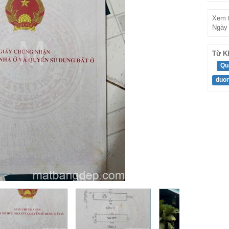
Xem t
Ngày 
Từ K
Qu
duon