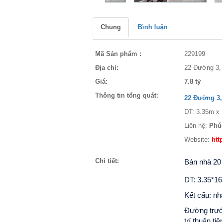
Chung
Bình luận
Mã Sản phẩm :
229199
Địa chỉ:
22 Đường 3,
Giá:
7.8 tỷ
Thông tin tổng quát:
22 Đường 3
DT: 3.35m x 
Liên hệ:
Phú
Website:
htt
Chi tiết:
Bán nhà 20
DT: 3.35*1
Kết cấu: nh
Đường trướ
trí thuận t