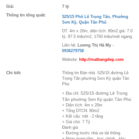
Giá:
7 tỷ
Thông tin tổng quát:
525/15 Phố Lê Trọng Tấn, Phường
Sơn Kỳ, Quận Tân Phú
DT: 4m x 20m, diện tích: 80m2 giá: 7.0
tỷ, 87.5 triệu/m2, 1750 triệu/mét ngang
Liên hệ:
Lương Thị Hà My
-
0936279758
Website:
http://matbangdep.com
Chi tiết:
Thông tin Bán nhà 525/15 đường Lê
Trọng Tấn phường Sơn Kỳ quận Tân
Phú
525/15 đường Lê Trọng
+ Địa chỉ:
Tấn phường Sơn Kỳ quận Tân Phú
+ Diện tích: 4m x 20m
+ Tổng DTCN: 80m2
+ Kết cấu: trệt - 2 tầng
+ Giá chủ: 7 Tỷ
Đánh giá
+ Đường trước nhà xe tải thông.
+ Ngay trung tâm , trục chính , khu