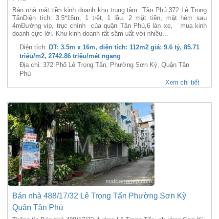
Bán nhà mặt tiền kinh doanh khu trung tâm Tân Phú 372 Lê Trọng
TấnDiện tích: 3.5*16m, 1 trệt, 1 lầu. 2 mặt tiền, mặt hẻm sau
4mĐường vip, trục chính của quận Tân Phú,6 làn xe, mua kinh
doanh cực lời. Khu kinh doanh rất sầm uất với nhiều...
Diện tích:
DT: 3.5m x 16m, diện tích: 112m2 giá: 9.6 tỷ, 85.71
triệu/m2, 2742.86 triệu/mét ngang
Địa chỉ: 372 Phố Lê Trọng Tấn, Phường Sơn Kỳ, Quận Tân
Phú
Xem chi tiết
Bán nhà 488/17/32 Lê Trọng Tấn Phường Sơn Kỳ
Quận Tân Phú