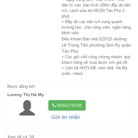
dân trí cao, bán kính 200m đầy đủ tiện
ích, cách siêu thị AEON Tân Phú 3
phút.
+ Đầy đủ các tiện ích xung quanh:
trường học, chợ công viên, ngân hàng,
bệnh viện
525/15 đường
Điều khoản Bán nhà
Lê Trọng Tấn phường Sơn Kỳ quận
Tân Phú
+ Cọc giữ chỗ công chứng nhanh, quý
khách hàng sẽ mua được với giá tốt
+ Liên hệ HOTLINE xem nhà: Hà My
(zalo, viber)
Được đăng bởi:
Lương Thị Hà My
0936279758
Gửi tin nhắn
Xem tất cả: 59