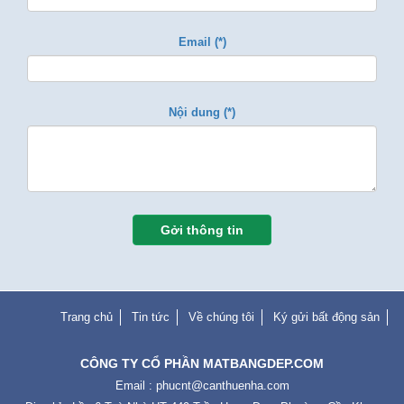
Email (*)
Nội dung (*)
Gởi thông tin
Trang chủ
Tin tức
Về chúng tôi
Ký gửi bất động sản
CÔNG TY CỔ PHẦN MATBANGDEP.COM
Email :
phucnt@canthuenha.com