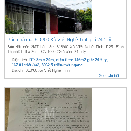
Bán nhà mặt 818/60 Xô Viết Nghệ Tĩnh giá 24.5 tỷ
Bán đất góc 2MT hẻm 8m 818/60 Xô Viết Nghệ Tĩnh. P25. Bình
ThạnhDT: 8 x 20m. CN 160m2Giá bán. 24.5 tỷ
Diện tích:
DT: 8m x 20m, diện tích: 146m2 giá: 24.5 tỷ,
167.81 triệu/m2, 3062.5 triệu/mét ngang
Địa chỉ: 818/60 Xô Viết Nghệ Tĩnh
Xem chi tiết