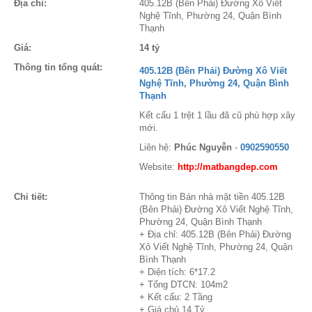
Địa chỉ:
405.12B (Bên Phải) Đường Xô Viết
Nghệ Tĩnh, Phường 24, Quận Bình
Thạnh
Giá:
14 tỷ
Thông tin tổng quát:
405.12B (Bên Phải) Đường Xô Viết
Nghệ Tĩnh, Phường 24, Quận Bình
Thạnh
Kết cấu 1 trệt 1 lầu đã cũ phù hợp xây
mới.
Liên hệ:
Phúc Nguyễn
-
0902590550
Website:
http://matbangdep.com
Chi tiết:
Thông tin Bán nhà mặt tiền 405.12B
(Bên Phải) Đường Xô Viết Nghệ Tĩnh,
Phường 24, Quận Bình Thạnh
+ Địa chỉ: 405.12B (Bên Phải) Đường
Xô Viết Nghệ Tĩnh, Phường 24, Quận
Bình Thạnh
+ Diện tích: 6*17.2
+ Tổng DTCN: 104m2
+ Kết cấu: 2 Tầng
+ Giá chủ 14 Tỷ