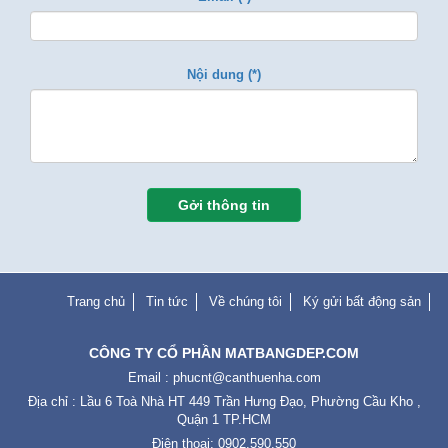
Nội dung (*)
Gởi thông tin
Trang chủ
Tin tức
Về chúng tôi
Ký gửi bất động sản
CÔNG TY CỔ PHẦN MATBANGDEP.COM
Email :
phucnt@canthuenha.com
Địa chỉ : Lầu 6 Toà Nhà HT 449 Trần Hưng Đạo, Phường Cầu Kho ,
Quận 1 TP.HCM
Điện thoại: 0902.590.550