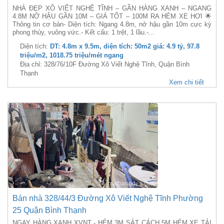
NHÀ ĐẸP XÔ VIẾT NGHỆ TĨNH – GẦN HÀNG XANH – NGANG
4.8M NỞ HẬU GẦN 10M – GIÁ TỐT – 100M RA HẺM XE HƠI 🌟
Thông tin cơ bản- Diện tích: Ngang 4.8m, nở hậu gần 10m cực kỳ
phong thủy, vuông vức.- Kết cấu: 1 trệt, 1 lầu.-...
Diện tích:
DT: 4.8m x 9.5m, diện tích: 50m2 giá: 4.9 tỷ, 97.8
triệu/m2, 1018.75 triệu/mét ngang
Địa chỉ: 328/76/10F Đường Xô Viết Nghệ Tĩnh, Quận Bình
Thạnh
Xem chi tiết
Bán nhà 328/44/3 Đường Xô Viết Nghệ Tĩnh Phường
25 Quận Bình Thạnh
NGAY HÀNG XANH XVNT - HẺM 3M SÁT CÁCH 5M HẺM XE TẢI