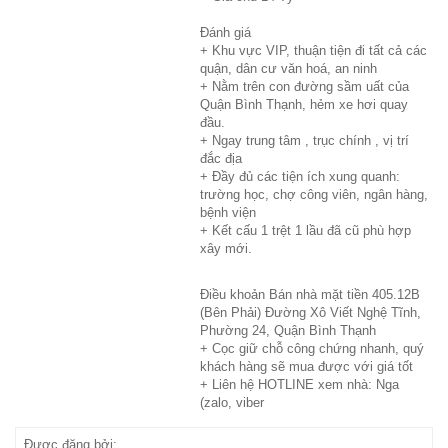
Đánh giá
+ Khu vực VIP, thuận tiện đi tất cả các
quận, dân cư văn hoá, an ninh
+ Nằm trên con đường sầm uất của
Quận Bình Thạnh, hẻm xe hơi quay
đầu.
+ Ngay trung tâm , trục chính , vị trí
đắc địa
+ Đầy đủ các tiện ích xung quanh:
trường học, chợ công viên, ngân hàng,
bệnh viện
+ Kết cấu 1 trệt 1 lầu đã cũ phù hợp
xây mới.
Điều khoản Bán nhà mặt tiền 405.12B
(Bên Phải) Đường Xô Viết Nghệ Tĩnh,
Phường 24, Quận Bình Thạnh
+ Cọc giữ chỗ công chứng nhanh, quý
khách hàng sẽ mua được với giá tốt
+ Liên hệ HOTLINE xem nhà: Nga
(zalo, viber
Được đăng bởi: