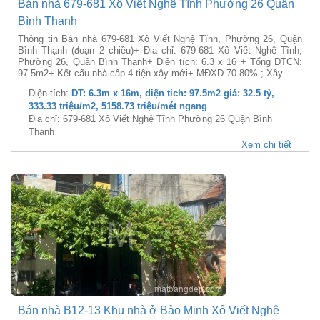
Bán nhà 679-681 Xô Viết Nghệ Tĩnh Phường 26 Quận
Bình Thạnh
Thông tin Bán nhà 679-681 Xô Viết Nghệ Tĩnh, Phường 26, Quận
Bình Thạnh (đoạn 2 chiều)+ Địa chỉ: 679-681 Xô Viết Nghệ Tĩnh,
Phường 26, Quận Bình Thạnh+ Diện tích: 6.3 x 16 + Tổng DTCN:
97.5m2+ Kết cấu nhà cấp 4 tiện xây mới+ MĐXD 70-80% ; Xây...
Diện tích:
DT: 6.3m x 16m, diện tích: 97.5m2 giá: 32.5 tỷ,
333.33 triệu/m2, 5158.73 triệu/mét ngang
Địa chỉ: 679-681 Xô Viết Nghệ Tĩnh Phường 26 Quận Bình
Thạnh
Xem chi tiết
Bán nhà B12-13 Khu nhà ở Bảo Minh Xô Viết Nghệ