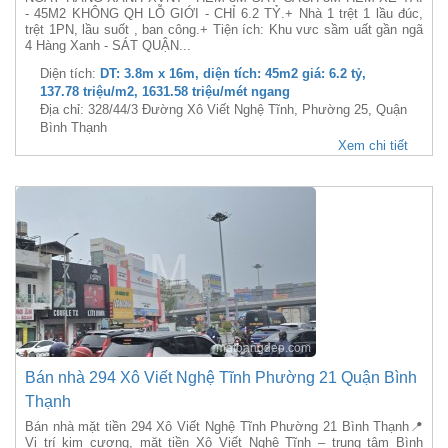
- 45M2 KHÔNG QH LỖ GIỚI - CHỈ 6.2 TỶ.+ Nhà 1 trệt 1 lầu đúc,
trệt 1PN, lầu suốt , ban công.+ Tiện ích: Khu vưc sầm uất gần ngã
4 Hàng Xanh - SÁT QUẬN...
Diện tích:
DT: 3.8m x 16m, diện tích: 45m2 giá: 6.2 tỷ,
137.78 triệu/m2, 1631.58 triệu/mét ngang
Địa chỉ: 328/44/3 Đường Xô Viết Nghệ Tĩnh, Phường 25, Quận
Bình Thạnh
Xem chi tiết
Bán nhà 294 Xô Viết Nghệ Tĩnh Phường 21 Quận Bình
Thạnh
Bán nhà mặt tiền 294 Xô Viết Nghệ Tĩnh Phường 21 Bình Thạnh📍
Vị trí kim cương, mặt tiền Xô Viết Nghệ Tĩnh – trung tâm Bình