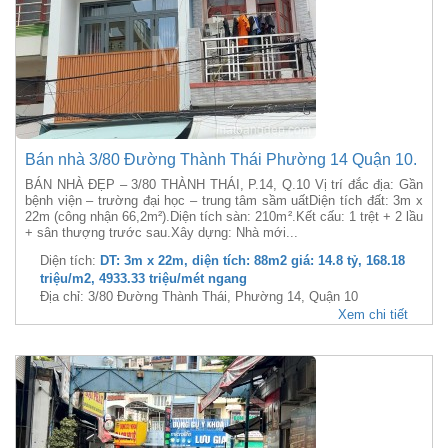
Bán nhà 3/80 Đường Thành Thái Phường 14 Quận 10.
BÁN NHÀ ĐẸP – 3/80 THÀNH THÁI, P.14, Q.10 Vị trí đắc địa: Gần
bệnh viện – trường đại học – trung tâm sầm uấtDiện tích đất: 3m x
22m (công nhận 66,2m²).Diện tích sàn: 210m².Kết cấu: 1 trệt + 2 lầu
+ sân thượng trước sau.Xây dựng: Nhà mới...
Diện tích:
DT: 3m x 22m, diện tích: 88m2 giá: 14.8 tỷ, 168.18
triệu/m2, 4933.33 triệu/mét ngang
Địa chỉ: 3/80 Đường Thành Thái, Phường 14, Quận 10
Xem chi tiết