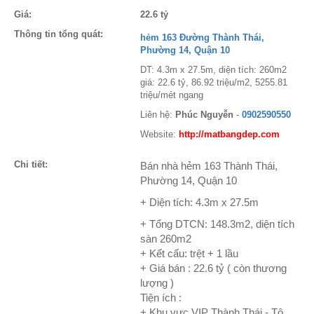
Giá:
22.6 tỷ
Thông tin tổng quát:
hẻm 163 Đường Thành Thái,
Phường 14, Quận 10
DT: 4.3m x 27.5m, diện tích: 260m2
giá: 22.6 tỷ, 86.92 triệu/m2, 5255.81
triệu/mét ngang
Liên hệ:
Phúc Nguyễn
-
0902590550
Website:
http://matbangdep.com
Chi tiết:
Bán nhà hẻm 163 Thành Thái,
Phường 14, Quận 10
+ Diện tích: 4.3m x 27.5m
+ Tổng DTCN: 148.3m2, diện tích
sàn 260m2
+ Kết cấu: trệt + 1 lầu
+ Giá bán : 22.6 tỷ ( còn thương
lượng )
Tiện ích :
+ Khu vực VIP Thành Thái - Tô