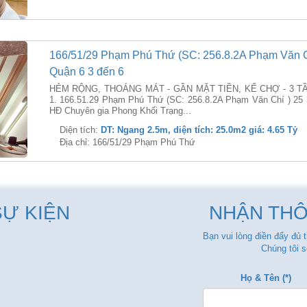
166/51/29 Phạm Phú Thứ (SC: 256.8.2A Phạm Văn Ch
Quận 6 3 đến 6
HẺM RỘNG, THOÁNG MÁT - GẦN MẶT TIỀN, KẾ CHỢ - 3 TẦ
1. 166.51.29 Phạm Phú Thứ (SC: 256.8.2A Phạm Văn Chí ) 25 
HĐ Chuyên gia Phong Khối Trạng...
Diện tích:
DT: Ngang 2.5m, diện tích: 25.0m2 giá: 4.65 Tỷ
Địa chỉ: 166/51/29 Phạm Phú Thứ
SỰ KIỆN
NHẬN THÔ
Bạn vui lòng điền đẩy đủ 
Chúng tôi s
Họ & Tên (*)