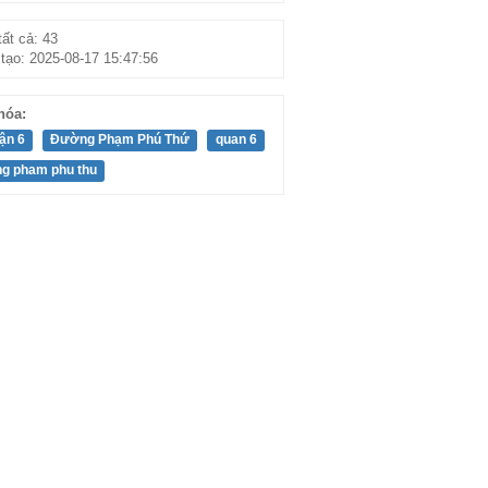
ất cả: 43
tạo: 2025-08-17 15:47:56
hóa:
ận 6
Đường Phạm Phú Thứ
quan 6
g pham phu thu