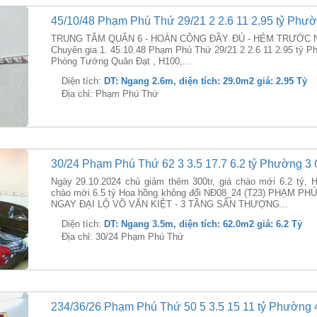
45/10/48 Phạm Phú Thứ 29/21 2 2.6 11 2.95 tỷ Phư
TRUNG TÂM QUẬN 6 - HOÀN CÔNG ĐẦY ĐỦ - HẺM TRƯỚC N
Chuyên gia 1. 45.10.48 Phạm Phú Thứ 29/21 2 2.6 11 2.95 tỷ 
Phòng Tướng Quân Đạt , H100,...
Diện tích:
DT: Ngang 2.6m, diện tích: 29.0m2 giá: 2.95 Tỷ
Địa chỉ: Phạm Phú Thứ
30/24 Phạm Phú Thứ 62 3 3.5 17.7 6.2 tỷ Phường 3 
Ngày 29.10.2024 chủ giảm thêm 300tr, giá chào mới 6.2 tỷ, H
chào mới 6.5 tỷ Hoa hồng không đổi NĐ08_24 (T23) PHẠM P
NGAY ĐẠI LỘ VÕ VĂN KIỆT - 3 TẦNG SÂN THƯỢNG...
Diện tích:
DT: Ngang 3.5m, diện tích: 62.0m2 giá: 6.2 Tỷ
Địa chỉ: 30/24 Phạm Phú Thứ
234/36/26 Phạm Phú Thứ 50 5 3.5 15 11 tỷ Phường 