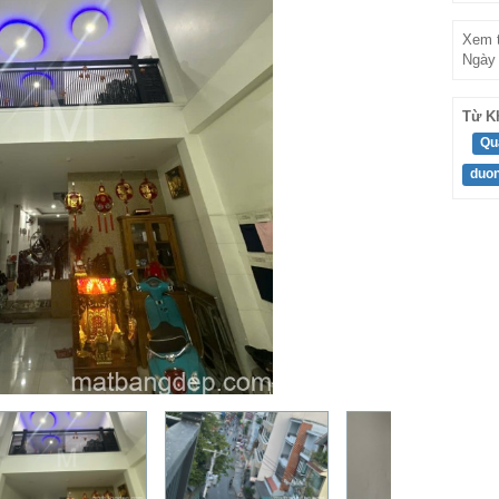
Xem t
Ngày 
Từ K
Qu
duon