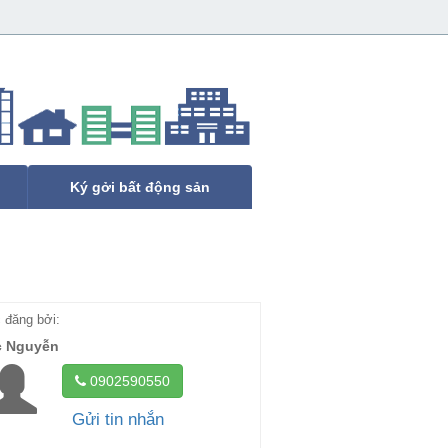
Ký gởi bất động sản
đăng bởi:
c Nguyễn
0902590550
Gửi tin nhắn