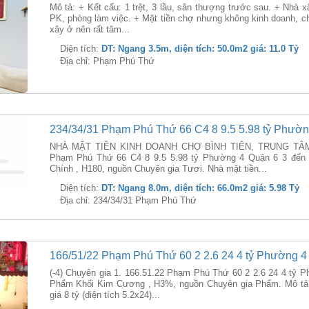
Mô tả: + Kết cấu: 1 trệt, 3 lầu, sân thượng trước sau. + Nhà
PK, phòng làm việc. + Mặt tiền chợ nhưng không kinh doanh, ch
xây ở nên rất tâm...
Diện tích:
DT: Ngang 3.5m, diện tích: 50.0m2 giá: 11.0 Tỷ
Địa chỉ: Phạm Phú Thứ
234/34/31 Phạm Phú Thứ 66 C4 8 9.5 5.98 tỷ Phườn
NHÀ MẶT TIỀN KINH DOANH CHỢ BÌNH TIÊN, TRUNG TÂM Q
Phạm Phú Thứ 66 C4 8 9.5 5.98 tỷ Phường 4 Quận 6 3 đến
Chính , H180, nguồn Chuyên gia Tươi. Nhà mặt tiền...
Diện tích:
DT: Ngang 8.0m, diện tích: 66.0m2 giá: 5.98 Tỷ
Địa chỉ: 234/34/31 Phạm Phú Thứ
166/51/22 Phạm Phú Thứ 60 2 2.6 24 4 tỷ Phường 4
(-4) Chuyên gia 1. 166.51.22 Phạm Phú Thứ 60 2 2.6 24 4 tỷ
Phẩm Khối Kim Cương , H3%, nguồn Chuyên gia Phẩm. Mô tả 
giá 8 tỷ (diện tích 5.2x24)...