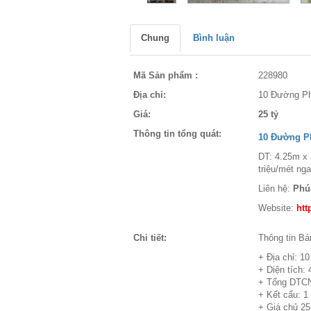
Chung
Bình luận
Mã Sản phẩm :
228980
Địa chỉ:
10 Đường Ph
Giá:
25 tỷ
Thông tin tổng quát:
10 Đường P
DT: 4.25m x 
triệu/mét ng
Liên hệ:
Phú
Website:
htt
Chi tiết:
Thông tin B
+ Địa chỉ: 
+ Diện tích:
+ Tổng DTC
+ Kết cấu: 1 
+ Giá chủ 25