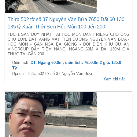
Thửa 502 tờ số 37 Nguyễn Văn Bứa 7650 Đất 60 130
135 tỷ Xuân Thới Sơn Hóc Môn 100 đến 200
TBC 1 SẢN DUY NHẤT TẠI HÓC MÔN DÀNH RIÊNG CHO ÔNG
CHỦ LỚN. ĐẤT VÀNG MẶT TIỀN ĐƯỜNG NGUYỄN VĂN BỨA -
HÓC MÔN - GẦN NGÃ BA GIỒNG - ĐỐI DIỆN KHU DỰ ÁN
VINGROUP ĐẦY TIỀM NĂNG, NGANG 60M X DÀI 130M GIÁ
THỰC TẠI GẦN 200...
Diện tích:
DT: Ngang 60.0m, diện tích: 7650.0m2 giá: 135.0
Tỷ
Địa chỉ: Thửa 502 tờ số 37 Nguyễn Văn Bứa
Xem chi tiết