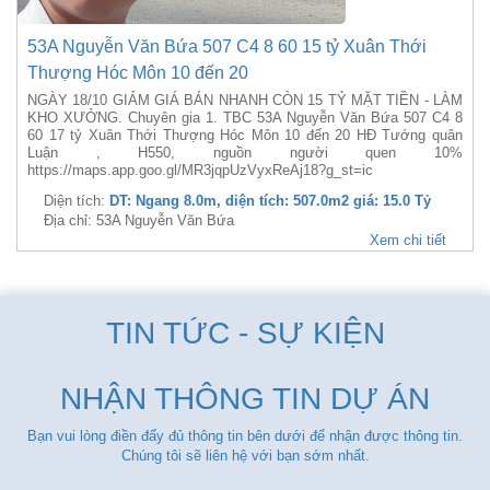
53A Nguyễn Văn Bứa 507 C4 8 60 15 tỷ Xuân Thới
Thượng Hóc Môn 10 đến 20
NGÀY 18/10 GIẢM GIÁ BÁN NHANH CÒN 15 TỶ MẶT TIỀN - LÀM
KHO XƯỞNG. Chuyên gia 1. TBC 53A Nguyễn Văn Bứa 507 C4 8
60 17 tỷ Xuân Thới Thượng Hóc Môn 10 đến 20 HĐ Tướng quân
Luận , H550, nguồn người quen 10%
https://maps.app.goo.gl/MR3jqpUzVyxReAj18?g_st=ic
Diện tích:
DT: Ngang 8.0m, diện tích: 507.0m2 giá: 15.0 Tỷ
Địa chỉ: 53A Nguyễn Văn Bứa
Xem chi tiết
TIN TỨC - SỰ KIỆN
NHẬN THÔNG TIN DỰ ÁN
Bạn vui lòng điền đẩy đủ thông tin bên dưới để nhận được thông tin.
Chúng tôi sẽ liên hệ với bạn sớm nhất.