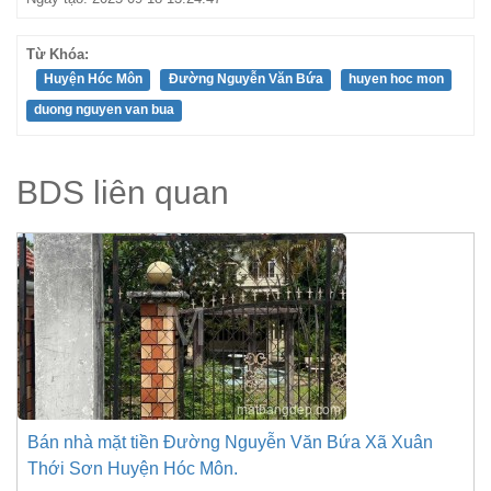
Từ Khóa:
Huyện Hóc Môn
Đường Nguyễn Văn Bứa
huyen hoc mon
duong nguyen van bua
BDS liên quan
Bán nhà mặt tiền Đường Nguyễn Văn Bứa Xã Xuân
Thới Sơn Huyện Hóc Môn.