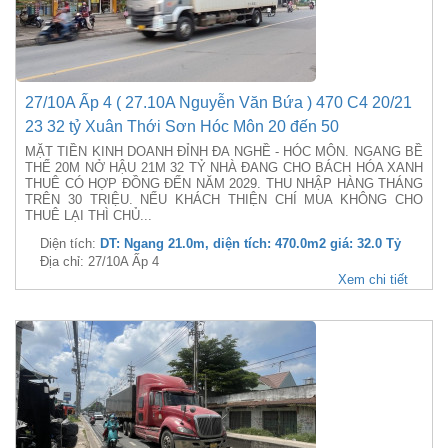
27/10A Ấp 4 ( 27.10A Nguyễn Văn Bứa ) 470 C4 20/21
23 32 tỷ Xuân Thới Sơn Hóc Môn 20 đến 50
MẶT TIỀN KINH DOANH ĐỈNH ĐA NGHỀ - HÓC MÔN. NGANG BỀ
THẾ 20M NỞ HẬU 21M 32 TỶ NHÀ ĐANG CHO BÁCH HÓA XANH
THUÊ CÓ HỢP ĐỒNG ĐẾN NĂM 2029. THU NHẬP HÀNG THÁNG
TRÊN 30 TRIỆU. NẾU KHÁCH THIỆN CHÍ MUA KHÔNG CHO
THUÊ LẠI THÌ CHỦ...
Diện tích:
DT: Ngang 21.0m, diện tích: 470.0m2 giá: 32.0 Tỷ
Địa chỉ: 27/10A Ấp 4
Xem chi tiết