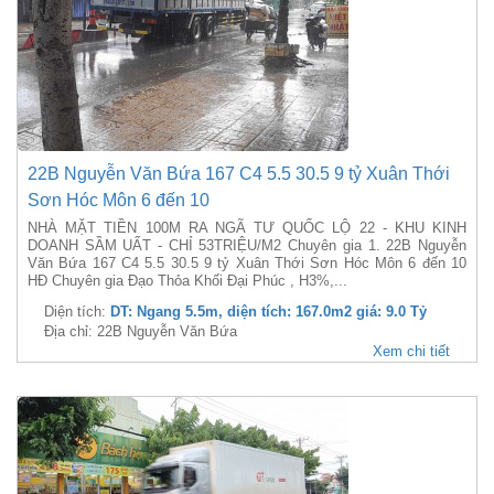
22B Nguyễn Văn Bứa 167 C4 5.5 30.5 9 tỷ Xuân Thới
Sơn Hóc Môn 6 đến 10
NHÀ MẶT TIỀN 100M RA NGÃ TƯ QUỐC LỘ 22 - KHU KINH
DOANH SẦM UẤT - CHỈ 53TRIỆU/M2 Chuyên gia 1. 22B Nguyễn
Văn Bứa 167 C4 5.5 30.5 9 tỷ Xuân Thới Sơn Hóc Môn 6 đến 10
HĐ Chuyên gia Đạo Thỏa Khối Đại Phúc , H3%,...
Diện tích:
DT: Ngang 5.5m, diện tích: 167.0m2 giá: 9.0 Tỷ
Địa chỉ: 22B Nguyễn Văn Bứa
Xem chi tiết