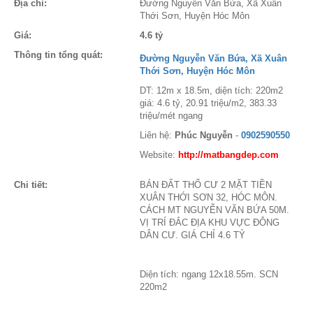
Địa chỉ:
Đường Nguyễn Văn Bứa, Xã Xuân
Thới Sơn, Huyện Hóc Môn
Giá:
4.6 tỷ
Thông tin tổng quát:
Đường Nguyễn Văn Bứa, Xã Xuân
Thới Sơn, Huyện Hóc Môn
DT: 12m x 18.5m, diện tích: 220m2
giá: 4.6 tỷ, 20.91 triệu/m2, 383.33
triệu/mét ngang
Liên hệ:
Phúc Nguyễn
-
0902590550
Website:
http://matbangdep.com
Chi tiết:
BÁN ĐẤT THỔ CƯ 2 MẶT TIỀN
XUÂN THỚI SƠN 32, HÓC MÔN.
CÁCH MT NGUYỄN VĂN BỨA 50M.
VỊ TRÍ ĐẮC ĐỊA KHU VỰC ĐÔNG
DÂN CƯ. GIÁ CHỈ 4.6 TỶ
Diện tích: ngang 12x18.55m. SCN
220m2