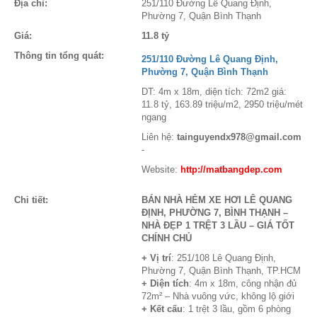
Địa chỉ:
251/110 Đường Lê Quang Định,
Phường 7, Quận Bình Thạnh
Giá:
11.8 tỷ
Thông tin tổng quát:
251/110 Đường Lê Quang Định,
Phường 7, Quận Bình Thạnh
DT: 4m x 18m, diện tích: 72m2 giá:
11.8 tỷ, 163.89 triệu/m2, 2950 triệu/mét
ngang
Liên hệ:
tainguyendx978@gmail.com
-
Website:
http://matbangdep.com
Chi tiết:
BÁN NHÀ HẺM XE HƠI LÊ QUANG
ĐỊNH, PHƯỜNG 7, BÌNH THẠNH –
NHÀ ĐẸP 1 TRỆT 3 LẦU – GIÁ TỐT
CHÍNH CHỦ
+ Vị trí
: 251/108 Lê Quang Định,
Phường 7, Quận Bình Thạnh, TP.HCM​
+ Diện tích
: 4m x 18m, công nhận đủ
72m² – Nhà vuông vức, không lộ giới
+ Kết cấu
: 1 trệt 3 lầu, gồm 6 phòng