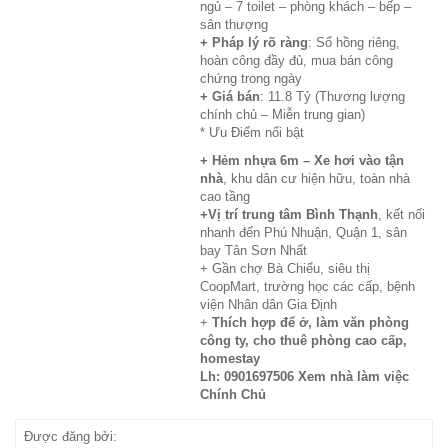
ngủ – 7 toilet – phòng khách – bếp –
sân thượng
+ Pháp lý rõ ràng
: Sổ hồng riêng,
hoàn công đầy đủ, mua bán công
chứng trong ngày
+ Giá bán
: 11.8 Tỷ (Thương lượng
chính chủ – Miễn trung gian)
* Ưu Điểm nổi bật
+ Hẻm nhựa 6m – Xe hơi vào tận
nhà
, khu dân cư hiện hữu, toàn nhà
cao tầng
+Vị trí trung tâm Bình Thạnh
, kết nối
nhanh đến Phú Nhuận, Quận 1, sân
bay Tân Sơn Nhất
+ Gần chợ Bà Chiểu, siêu thị
CoopMart, trường học các cấp, bệnh
viện Nhân dân Gia Định
+
Thích hợp để ở, làm văn phòng
công ty, cho thuê phòng cao cấp,
homestay
Lh: 0901697506 Xem nhà làm việc
Chính Chủ
Được đăng bởi: