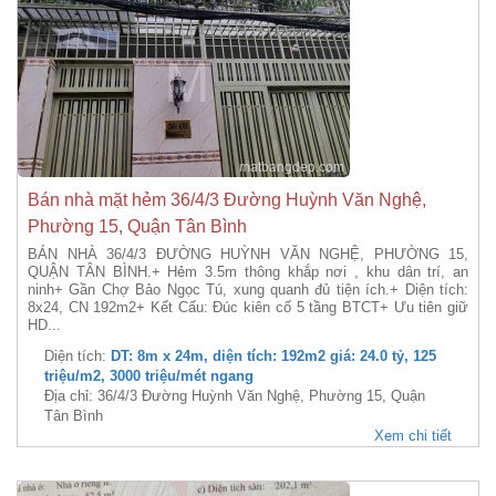
Bán nhà mặt hẻm 36/4/3 Đường Huỳnh Văn Nghệ,
Phường 15, Quận Tân Bình
BÁN NHÀ 36/4/3 ĐƯỜNG HUỲNH VĂN NGHỆ, PHƯỜNG 15,
QUẬN TÂN BÌNH.+ Hẻm 3.5m thông khắp nơi , khu dân trí, an
ninh+ Gần Chợ Bảo Ngọc Tú, xung quanh đủ tiện ích.+ Diện tích:
8x24, CN 192m2+ Kết Cấu: Đúc kiên cố 5 tầng BTCT+ Ưu tiên giữ
HD...
Diện tích:
DT: 8m x 24m, diện tích: 192m2 giá: 24.0 tỷ, 125
triệu/m2, 3000 triệu/mét ngang
Địa chỉ: 36/4/3 Đường Huỳnh Văn Nghệ, Phường 15, Quận
Tân Bình
Xem chi tiết