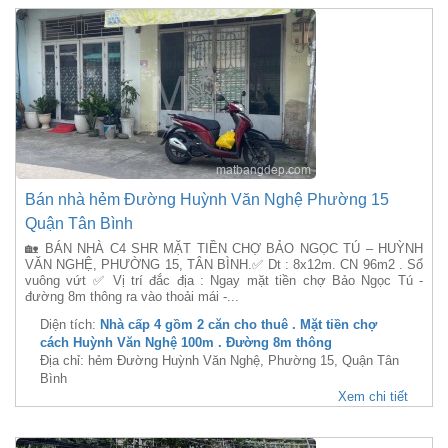
Bán nhà hẻm Đường Huỳnh Văn Nghệ Phường 15
Quận Tân Bình
🏡 BÁN NHÀ C4 SHR MẶT TIỀN CHỢ BẢO NGỌC TÚ – HUỲNH
VĂN NGHỆ, PHƯỜNG 15, TÂN BÌNH.✅ Dt : 8x12m. CN 96m2 . Sổ
vuông vứt ✅ Vị trí đắc địa : Ngay mặt tiền chợ Bảo Ngọc Tú -
đường 8m thông ra vào thoải mái -...
Diện tích:
Nhà cấp 4 gồm 2 căn cho thuê . Mặt tiền chợ
cách Huỳnh Văn Nghệ 100m . Đường 8m thông
Địa chỉ: hẻm Đường Huỳnh Văn Nghệ, Phường 15, Quận Tân
Bình
Xem chi tiết