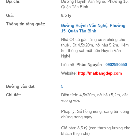
Địa chỉ:
Đường Huỳnh Văn Nghệ, Phường 15,
Quận Tân Bình
Giá:
8.5 tỷ
Thông tin tổng quát:
Đường Huỳnh Văn Nghệ, Phường
15, Quận Tân Bình
Nhà C4 có gác lửng có 5 phòng cho
thuê . Dt 4,5x20m, nở hậu 5,2m. Hẻm
5m thông sát mặt tiền Huỳnh Văn
Nghệ
Liên hệ:
Phúc Nguyễn
-
0902590550
Website:
http://matbangdep.com
Đường vào đất:
5
Chi tiết:
Diện tích: 4,5x20m, nở hậu 5,2m, đất
vuông vức
Pháp lý: Sổ hồng riêng, sang tên công
chứng trong ngày
Giá bán: 8,5 tỷ (còn thương lượng cho
khách thiện chí)