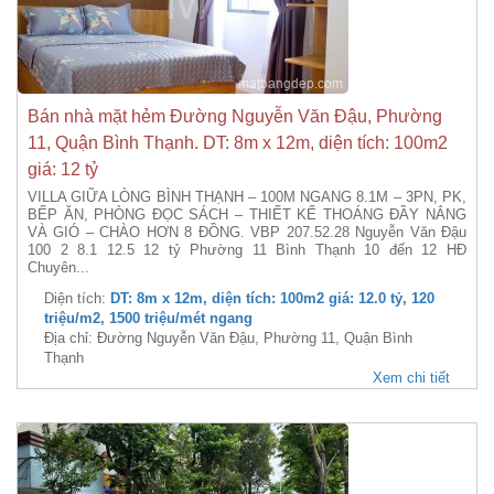
Bán nhà mặt hẻm Đường Nguyễn Văn Đậu, Phường
11, Quận Bình Thạnh. DT: 8m x 12m, diện tích: 100m2
giá: 12 tỷ
VILLA GIỮA LÒNG BÌNH THẠNH – 100M NGANG 8.1M – 3PN, PK,
BẾP ĂN, PHÒNG ĐỌC SÁCH – THIẾT KẾ THOÁNG ĐẦY NẮNG
VÀ GIÓ – CHÀO HƠN 8 ĐỒNG. VBP 207.52.28 Nguyễn Văn Đậu
100 2 8.1 12.5 12 tỷ Phường 11 Bình Thạnh 10 đến 12 HĐ
Chuyên...
Diện tích:
DT: 8m x 12m, diện tích: 100m2 giá: 12.0 tỷ, 120
triệu/m2, 1500 triệu/mét ngang
Địa chỉ: Đường Nguyễn Văn Đậu, Phường 11, Quận Bình
Thạnh
Xem chi tiết