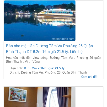
Bán nhà mặt tiền Đường Tầm Vu Phường 26 Quận
Bình Thạnh DT 6.2m 16m giá 21.5 tỷ. Liên hệ
Hoa hậu mặt tiền view sông. Đường Tầm Vu , Phường 26 quận
Bình Thạnh . Vị trí Vàng ,
Diện tích:
DT: 6.2m x 16m, giá: 21.5 tỷ
Địa chỉ: Đường Tầm Vu, Phường 26, Quận Bình Thạnh
Xem chi tiết