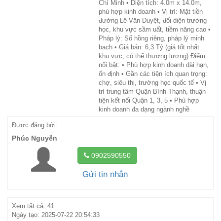
Chí Minh • Diện tích: 4.0m x 14.0m,
phù hợp kinh doanh • Vị trí: Mặt tiền
đường Lê Văn Duyệt, đối diện trường
học, khu vực sầm uất, tiềm năng cao •
Pháp lý: Sổ hồng riêng, pháp lý minh
bạch • Giá bán: 6,3 Tỷ (giá tốt nhất
khu vực, có thể thương lượng) Điểm
nổi bật: • Phù hợp kinh doanh dài hạn,
ổn định • Gần các tiện ích quan trọng:
chợ, siêu thị, trường học quốc tế • Vị
trí trung tâm Quận Bình Thạnh, thuận
tiện kết nối Quận 1, 3, 5 • Phù hợp
kinh doanh đa dạng ngành nghề
Được đăng bởi:
Phúc Nguyễn
0902590550
Gửi tin nhắn
Xem tất cả: 41
Ngày tạo: 2025-07-22 20:54:33