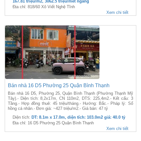
167.81 triệu/m2, 3062.5 triệu/mét ngang
Địa chỉ: 818/60 Xô Viết Nghệ Tĩnh
Xem chi tiết
Bán nhà 16 D5 Phường 25 Quận Bình Thạnh
Bán nhà 16 D5, Phường 25, Quận Bình Thạnh (Phường Thạnh Mỹ
Tây).- Diện tích: 8,2x17m, CN 110m2, DTS: 225,4m2.- Kết cấu: 3
Tầng.- Hợp đồng thuê: 45 triệu/tháng.- Hướng: Bắc.- Pháp lý: Sổ
hồng cá nhân.- Đơn giá: ~427 triệu/m2.- Giá bán: 47 tỷ
Diện tích:
DT: 8.1m x 17.0m, diện tích: 103.0m2 giá: 40.0 tỷ
Địa chỉ: 16 D5 Phường 25 Quận Bình Thạnh
Xem chi tiết