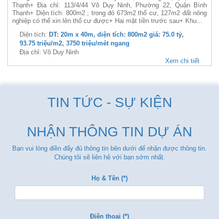
Thạnh+ Địa chỉ: 113/4/44 Võ Duy Ninh, Phường 22, Quận Bình
Thạnh+ Diện tích: 800m2 ; trong đó 673m2 thổ cư, 127m2 đất nông
nghiệp có thể xin lên thổ cư được+ Hai mặt tiền trước sau+ Khu...
Diện tích:
DT: 20m x 40m, diện tích: 800m2 giá: 75.0 tỷ,
93.75 triệu/m2, 3750 triệu/mét ngang
Địa chỉ: Võ Duy Ninh
Xem chi tiết
TIN TỨC - SỰ KIỆN
NHẬN THÔNG TIN DỰ ÁN
Bạn vui lòng điền đẩy đủ thông tin bên dưới để nhận được thông tin.
Chúng tôi sẽ liên hệ với bạn sớm nhất.
Họ & Tên (*)
Điện thoại (*)