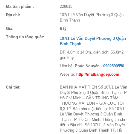
Mã Sản phẩm :
228815
Địa chỉ:
107/1 Lê Văn Duyệt Phường 3 Quận
Bình Thạnh
Giá:
6 tỷ
Thông tin tổng quát:
107/1 Lê Văn Duyệt Phường 3 Quận
Bình Thạnh
DT: 4.0m x 14.0m, diện tích: 56.0m2
giá: 6 tỷ
Liên hệ:
Phúc Nguyễn
-
0902590550
Website:
http://matbangdep.com
Chi tiết:
BÁN NHÀ MẶT TIỀN Số 107/1 Lê Văn
Duyệt Phường 3 Quận Bình Thạnh TP.
Hồ Chí Minh – GẦN TRUNG TÂM
THƯƠNG MẠI LỚN – GIÁ CỰC TỐT
6,3 TỶ Bán nhà mặt tiền tại Số 107/1
Lê Văn Duyệt Phường 3 Quận Bình
Thạnh TP. Hồ Chí Minh. Thông tin chi
tiết: • Địa chỉ: Số 107/1 Lê Văn Duyệt
Phường 3 Quận Bình Thạnh TP. Hồ