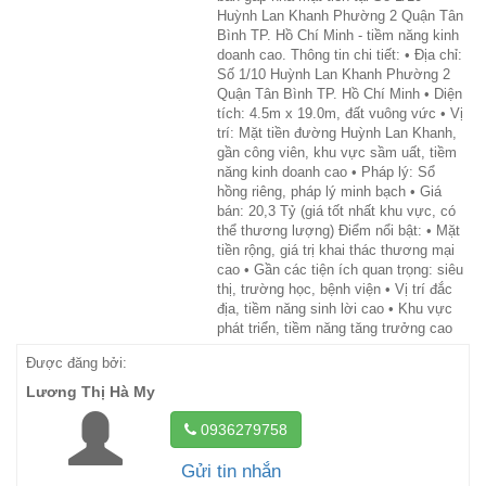
Huỳnh Lan Khanh Phường 2 Quận Tân
Bình TP. Hồ Chí Minh - tiềm năng kinh
doanh cao. Thông tin chi tiết: • Địa chỉ:
Số 1/10 Huỳnh Lan Khanh Phường 2
Quận Tân Bình TP. Hồ Chí Minh • Diện
tích: 4.5m x 19.0m, đất vuông vức • Vị
trí: Mặt tiền đường Huỳnh Lan Khanh,
gần công viên, khu vực sầm uất, tiềm
năng kinh doanh cao • Pháp lý: Sổ
hồng riêng, pháp lý minh bạch • Giá
bán: 20,3 Tỷ (giá tốt nhất khu vực, có
thể thương lượng) Điểm nổi bật: • Mặt
tiền rộng, giá trị khai thác thương mại
cao • Gần các tiện ích quan trọng: siêu
thị, trường học, bệnh viện • Vị trí đắc
địa, tiềm năng sinh lời cao • Khu vực
phát triển, tiềm năng tăng trưởng cao
Được đăng bởi:
Lương Thị Hà My
0936279758
Gửi tin nhắn