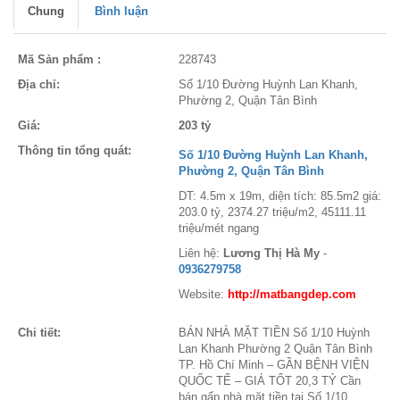
Chung
Bình luận
Mã Sản phẩm :
228743
Địa chỉ:
Số 1/10 Đường Huỳnh Lan Khanh,
Phường 2, Quận Tân Bình
Giá:
203 tỷ
Thông tin tổng quát:
Số 1/10 Đường Huỳnh Lan Khanh,
Phường 2, Quận Tân Bình
DT: 4.5m x 19m, diện tích: 85.5m2 giá:
203.0 tỷ, 2374.27 triệu/m2, 45111.11
triệu/mét ngang
Liên hệ:
Lương Thị Hà My
-
0936279758
Website:
http://matbangdep.com
Chi tiết:
BÁN NHÀ MẶT TIỀN Số 1/10 Huỳnh
Lan Khanh Phường 2 Quận Tân Bình
TP. Hồ Chí Minh – GẦN BỆNH VIỆN
QUỐC TẾ – GIÁ TỐT 20,3 TỶ Cần
bán gấp nhà mặt tiền tại Số 1/10