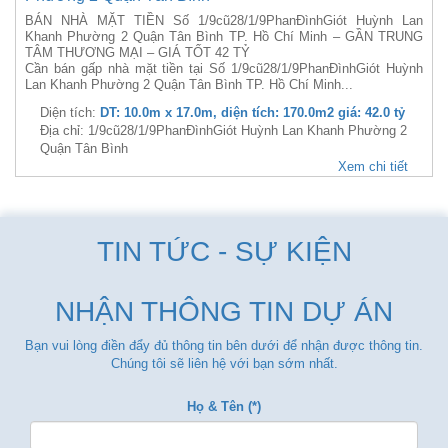
BÁN NHÀ MẶT TIỀN Số 1/9cũ28/1/9PhanĐìnhGiót Huỳnh Lan
Khanh Phường 2 Quận Tân Bình TP. Hồ Chí Minh – GẦN TRUNG
TÂM THƯƠNG MẠI – GIÁ TỐT 42 TỶ
Cần bán gấp nhà mặt tiền tại Số 1/9cũ28/1/9PhanĐìnhGiót Huỳnh
Lan Khanh Phường 2 Quận Tân Bình TP. Hồ Chí Minh...
Diện tích:
DT: 10.0m x 17.0m, diện tích: 170.0m2 giá: 42.0 tỷ
Địa chỉ: 1/9cũ28/1/9PhanĐìnhGiót Huỳnh Lan Khanh Phường 2
Quận Tân Bình
Xem chi tiết
TIN TỨC - SỰ KIỆN
NHẬN THÔNG TIN DỰ ÁN
Bạn vui lòng điền đẩy đủ thông tin bên dưới để nhận được thông tin.
Chúng tôi sẽ liên hệ với bạn sớm nhất.
Họ & Tên (*)