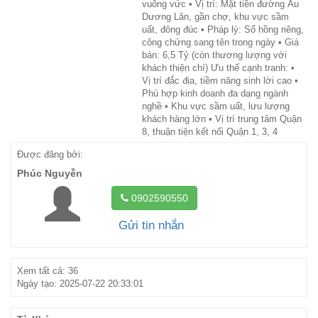
vuông vức • Vị trí: Mặt tiền đường Âu
Dương Lân, gần chợ, khu vực sầm
uất, đông đúc • Pháp lý: Sổ hồng riêng,
công chứng sang tên trong ngày • Giá
bán: 6,5 Tỷ (còn thương lượng với
khách thiện chí) Ưu thế cạnh tranh: •
Vị trí đắc địa, tiềm năng sinh lời cao •
Phù hợp kinh doanh đa dạng ngành
nghề • Khu vực sầm uất, lưu lượng
khách hàng lớn • Vị trí trung tâm Quận
8, thuận tiện kết nối Quận 1, 3, 4
Được đăng bởi:
Phúc Nguyễn
0902590550
Gửi tin nhắn
Xem tất cả: 36
Ngày tạo: 2025-07-22 20:33:01