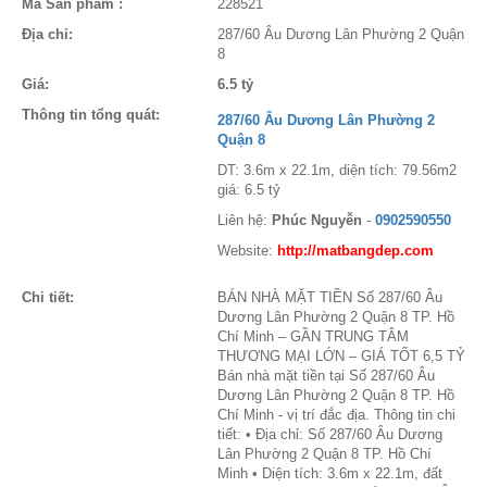
Mã Sản phẩm :
228521
Địa chỉ:
287/60 Âu Dương Lân Phường 2 Quận
8
Giá:
6.5 tỷ
Thông tin tổng quát:
287/60 Âu Dương Lân Phường 2
Quận 8
DT: 3.6m x 22.1m, diện tích: 79.56m2
giá: 6.5 tỷ
Liên hệ:
Phúc Nguyễn
-
0902590550
Website:
http://matbangdep.com
Chi tiết:
BÁN NHÀ MẶT TIỀN Số 287/60 Âu
Dương Lân Phường 2 Quận 8 TP. Hồ
Chí Minh – GẦN TRUNG TÂM
THƯƠNG MẠI LỚN – GIÁ TỐT 6,5 TỶ
Bán nhà mặt tiền tại Số 287/60 Âu
Dương Lân Phường 2 Quận 8 TP. Hồ
Chí Minh - vị trí đắc địa. Thông tin chi
tiết: • Địa chỉ: Số 287/60 Âu Dương
Lân Phường 2 Quận 8 TP. Hồ Chí
Minh • Diện tích: 3.6m x 22.1m, đất