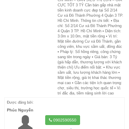
CỰC TỐT 3 TỶ Cần bán gấp nhà mặt
tiền kinh doanh cực đẹp tại Số 2/14
Cư xá Đô Thành Phường 4 Quận 3 TP.
Hồ Chí Minh. Thông tin chi tiết: • Địa
chỉ: Số 2/14 Cư xá Đô Thành Phường
4 Quận 3 TP. Hồ Chí Minh • Diện tích:
3.0m x 10.0m, mặt tiền rộng • Vị trí:
Mặt tiền đường Cư xá Đô Thành, gần
công viên, khu vực sầm uất, đông đúc
• Pháp lý: Sổ hồng riêng, công chứng
sang tên trong ngày • Giá bán: 3 Tỷ
(giá hấp dẫn, thương lượng với khách
thiện chí) Ưu điểm nổi bật: • Khu vực
sầm uất, lưu lượng khách hàng lớn •
Mặt tiền rộng, giá trị khai thác thương
mại cao • Gần các tiện ích quan trọng:
chợ, siêu thị, trường học quốc tế • Vị
trí đắc địa, tiềm năng sinh lời cao
Được đăng bởi:
Phúc Nguyễn
0902590550