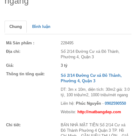
ngang
Chung
Bình luận
Mã Sản phẩm :
228495
Địa chỉ:
Số 2/14 Đường Cư xá Đô Thành,
Phường 4, Quận 3
Giá:
3 tỷ
Thông tin tổng quát:
Số 2/14 Đường Cư xá Đô Thành,
Phường 4, Quận 3
DT: 3m x 10m, diện tích: 30m2 giá: 3.0
tỷ, 100 triệu/m2, 1000 triệu/mét ngang
Liên hệ:
Phúc Nguyễn
-
0902590550
Website:
http://matbangdep.com
Chi tiết:
BÁN NHÀ MẶT TIỀN Số 2/14 Cư xá
Đô Thành Phường 4 Quận 3 TP. Hồ
Chí Minh – GẦN SIÊU THỊ LỚN – GIÁ