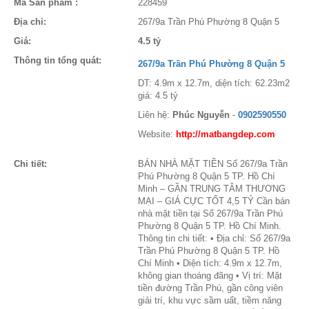
Mã Sản phẩm :
228459
Địa chỉ:
267/9a Trần Phú Phường 8 Quận 5
Giá:
4.5 tỷ
Thông tin tổng quát:
267/9a Trần Phú Phường 8 Quận 5
DT: 4.9m x 12.7m, diện tích: 62.23m2
giá: 4.5 tỷ
Liên hệ:
Phúc Nguyễn
-
0902590550
Website:
http://matbangdep.com
Chi tiết:
BÁN NHÀ MẶT TIỀN Số 267/9a Trần
Phú Phường 8 Quận 5 TP. Hồ Chí
Minh – GẦN TRUNG TÂM THƯƠNG
MẠI – GIÁ CỰC TỐT 4,5 TỶ Cần bán
nhà mặt tiền tại Số 267/9a Trần Phú
Phường 8 Quận 5 TP. Hồ Chí Minh.
Thông tin chi tiết: • Địa chỉ: Số 267/9a
Trần Phú Phường 8 Quận 5 TP. Hồ
Chí Minh • Diện tích: 4.9m x 12.7m,
không gian thoáng đãng • Vị trí: Mặt
tiền đường Trần Phú, gần công viên
giải trí, khu vực sầm uất, tiềm năng