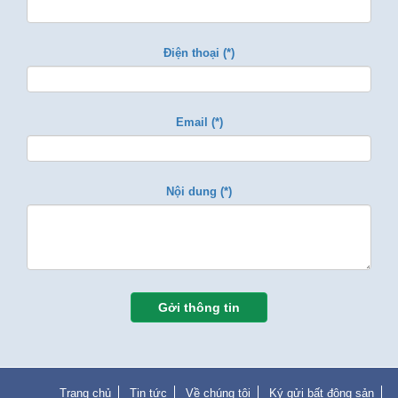
Điện thoại (*)
Email (*)
Nội dung (*)
Gởi thông tin
Trang chủ
Tin tức
Về chúng tôi
Ký gửi bất động sản