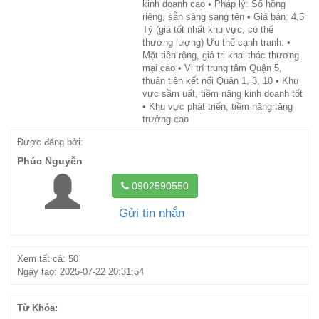
kinh doanh cao • Pháp lý: Sổ hồng
riêng, sẵn sàng sang tên • Giá bán: 4,5
Tỷ (giá tốt nhất khu vực, có thể
thương lượng) Ưu thế cạnh tranh: •
Mặt tiền rộng, giá trị khai thác thương
mại cao • Vị trí trung tâm Quận 5,
thuận tiện kết nối Quận 1, 3, 10 • Khu
vực sầm uất, tiềm năng kinh doanh tốt
• Khu vực phát triển, tiềm năng tăng
trưởng cao
Được đăng bởi:
Phúc Nguyễn
0902590550
Gửi tin nhắn
Xem tất cả: 50
Ngày tạo: 2025-07-22 20:31:54
Từ Khóa: