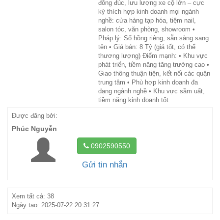
đông đúc, lưu lượng xe cộ lớn – cực
kỳ thích hợp kinh doanh mọi ngành
nghề: cửa hàng tạp hóa, tiệm nail,
salon tóc, văn phòng, showroom •
Pháp lý: Sổ hồng riêng, sẵn sàng sang
tên • Giá bán: 8 Tỷ (giá tốt, có thể
thương lượng) Điểm mạnh: • Khu vực
phát triển, tiềm năng tăng trưởng cao •
Giao thông thuận tiện, kết nối các quận
trung tâm • Phù hợp kinh doanh đa
dạng ngành nghề • Khu vực sầm uất,
tiềm năng kinh doanh tốt
Được đăng bởi:
Phúc Nguyễn
0902590550
Gửi tin nhắn
Xem tất cả: 38
Ngày tạo: 2025-07-22 20:31:27