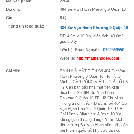
Mã Sản phẩm :
228405
Địa chỉ:
484 Sư Vạn Hạnh Phường 9 Quận 10
Giá:
8 tỷ
Thông tin tổng quát:
484 Sư Vạn Hạnh Phường 9 Quận 10
DT: 4.0m x 10.0m, diện tích: 40.0m2
giá: 8.0 tỷ
Liên hệ:
Phúc Nguyễn
-
0902590550
Website:
http://matbangdep.com
Chi tiết:
BÁN NHÀ MẶT TIỀN Số 484 Sư Vạn
Hạnh Phường 9 Quận 10 TP. Hồ Chí
Minh – GẦN CÔNG VIÊN – GIÁ TỐT 8
TỶ Cần bán gấp nhà mặt tiền kinh
doanh tại Số 484 Sư Vạn Hạnh
Phường 9 Quận 10 TP. Hồ Chí Minh.
Thông tin chi tiết: • Địa chỉ: Số 484 Sư
Vạn Hạnh Phường 9 Quận 10 TP. Hồ
Chí Minh • Diện tích: 4.0m x 10.0m,
không gian thoáng đãng • Vị trí: Mặt
tiền đường Sư Vạn Hạnh sầm uất, gần
bệnh viện quốc tế, khu vực dân cư