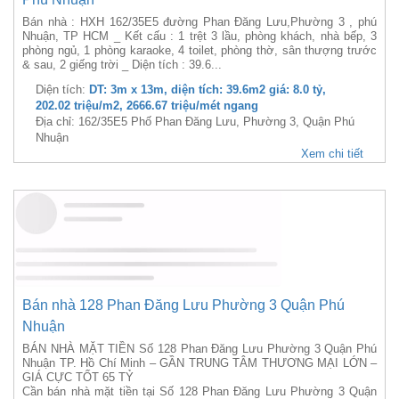
Bán nhà mặt hẻm Phan Đăng Lưu. DT: 4.8m x 30m,
diện tích: 138m2 giá: 35.0 tỷ, 253.62 triệu/m2, 7291.67
triệu/mét ngang
Bán Nhà Mặt Tiền 130B Phan Đăng Lưu, P.3, Phú Nhuận – Vị Trí
Vàng Trung Tâm, Đầu Tư Sinh Lời Cao✨ Cơ hội hiếm có trên tuyến
đường Phan Đăng Lưu sầm uất – liền kề “phố tài chính & ẩm thực”
Phan Xích Long. Bất động sản mặt...
Diện tích:
DT: 4.8m x 30m, diện tích: 138m2 giá: 35.0 tỷ,
253.62 triệu/m2, 7291.67 triệu/mét ngang
Địa chỉ: Phan Đăng Lưu
Xem chi tiết
Bán nhà 162/35E5 Phan Đăng Lưu Phường 3 Quận
Phú Nhuận