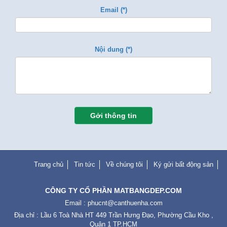
Diện tích:
DT: 5.2m x 25.0m, diện tích: 130.0m2 giá: 65.0 tỷ
Địa chỉ: 128 Phan Đăng Lưu Phường 3 Quận Phú Nhuận
Xem chi tiết
TIN TỨC - SỰ KIỆN
NHẬN THÔNG TIN DỰ ÁN
Bạn vui lòng điền đẩy đủ thông tin bên dưới để nhận được thông tin.
Chúng tôi sẽ liên hệ với bạn sớm nhất.
Họ & Tên (*)
Điện thoại (*)