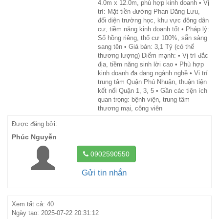
4.0m x 12.0m, phù hợp kinh doanh • Vị
trí: Mặt tiền đường Phan Đăng Lưu,
đối diện trường học, khu vực đông dân
cư, tiềm năng kinh doanh tốt • Pháp lý:
Sổ hồng riêng, thổ cư 100%, sẵn sàng
sang tên • Giá bán: 3,1 Tỷ (có thể
thương lượng) Điểm mạnh: • Vị trí đắc
địa, tiềm năng sinh lời cao • Phù hợp
kinh doanh đa dạng ngành nghề • Vị trí
trung tâm Quận Phú Nhuận, thuận tiện
kết nối Quận 1, 3, 5 • Gần các tiện ích
quan trọng: bệnh viện, trung tâm
thương mại, công viên
Được đăng bởi:
Phúc Nguyễn
0902590550
Gửi tin nhắn
Xem tất cả: 40
Ngày tạo: 2025-07-22 20:31:12