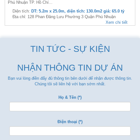
Bán nhà : HXH 162/35E5 đường Phan Đăng Lưu,Phường 3 , phú
Nhuận, TP HCM _ Kết cấu : 1 trệt 3 lầu, phòng khách, nhà bếp, 3
phòng ngủ, 1 phòng karaoke, 4 toilet, phòng thờ, sân thượng trước
& sau, 2 giếng trời _ Diện tích : 39.6...
Diện tích:
DT: 3m x 13m, diện tích: 39.6m2 giá: 8.0 tỷ,
202.02 triệu/m2, 2666.67 triệu/mét ngang
Địa chỉ: 162/35E5 Phố Phan Đăng Lưu, Phường 3, Quận Phú
Nhuận
Xem chi tiết
Bán nhà 128 Phan Đăng Lưu Phường 3 Quận Phú
Nhuận
BÁN NHÀ MẶT TIỀN Số 128 Phan Đăng Lưu Phường 3 Quận Phú
Nhuận TP. Hồ Chí Minh – GẦN TRUNG TÂM THƯƠNG MẠI LỚN –
GIÁ CỰC TỐT 65 TỶ
Cần bán nhà mặt tiền tại Số 128 Phan Đăng Lưu Phường 3 Quận
Phú Nhuận TP. Hồ Chí...