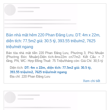
Bán nhà mặt 177 Phan Đăng Lưu Phường 1 Quận Phú
Nhuận giá 118.0 tỷ
Địa Chỉ: 177 Phan Đăng Lưu, Phường 1, Phú Nhuận (Phường Cầu
Kiệu)- Diện Tích: 218m² (8,55m x 28,5m) –- Diện Tích CN 218M2-
Kết Cấu: + 2 tầng, PN, WC- Hợp Đồng Thuê: 150 Triệu/tháng- Giá
Chỉ: 118 Tỷ
Diện tích:
DT: 8.7m x 28.5m, diện tích: 218m2 giá: 118.0 tỷ,
541.28 triệu/m2, 13563.22 triệu/mét ngang
Địa chỉ: 177 Phan Đăng Lưu Phường 1 Quận Phú Nhuận
Xem chi tiết