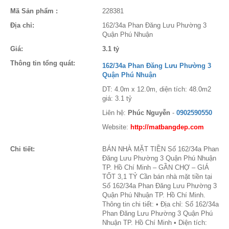
Mã Sản phẩm :
228381
Địa chỉ:
162/34a Phan Đăng Lưu Phường 3
Quận Phú Nhuận
Giá:
3.1 tỷ
Thông tin tổng quát:
162/34a Phan Đăng Lưu Phường 3
Quận Phú Nhuận
DT: 4.0m x 12.0m, diện tích: 48.0m2
giá: 3.1 tỷ
Liên hệ:
Phúc Nguyễn
-
0902590550
Website:
http://matbangdep.com
Chi tiết:
BÁN NHÀ MẶT TIỀN Số 162/34a Phan
Đăng Lưu Phường 3 Quận Phú Nhuận
TP. Hồ Chí Minh – GẦN CHỢ – GIÁ
TỐT 3,1 TỶ Cần bán nhà mặt tiền tại
Số 162/34a Phan Đăng Lưu Phường 3
Quận Phú Nhuận TP. Hồ Chí Minh.
Thông tin chi tiết: • Địa chỉ: Số 162/34a
Phan Đăng Lưu Phường 3 Quận Phú
Nhuận TP. Hồ Chí Minh • Diện tích: