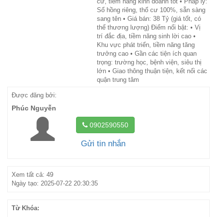
cư, tiềm năng kinh doanh tốt • Pháp lý:
Sổ hồng riêng, thổ cư 100%, sẵn sàng
sang tên • Giá bán: 38 Tỷ (giá tốt, có
thể thương lượng) Điểm nổi bật: • Vị
trí đắc địa, tiềm năng sinh lời cao •
Khu vực phát triển, tiềm năng tăng
trưởng cao • Gần các tiện ích quan
trọng: trường học, bệnh viện, siêu thị
lớn • Giao thông thuận tiện, kết nối các
quận trung tâm
Được đăng bởi:
Phúc Nguyễn
0902590550
Gửi tin nhắn
Xem tất cả: 49
Ngày tạo: 2025-07-22 20:30:35
Từ Khóa: