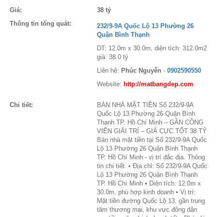
Giá:
38 tỷ
Thông tin tổng quát:
232/9-9A Quốc Lộ 13 Phường 26
Quận Bình Thạnh
DT: 12.0m x 30.0m, diện tích: 312.0m2
giá: 38.0 tỷ
Liên hệ:
Phúc Nguyễn
-
0902590550
Website:
http://matbangdep.com
Chi tiết:
BÁN NHÀ MẶT TIỀN Số 232/9-9A
Quốc Lộ 13 Phường 26 Quận Bình
Thạnh TP. Hồ Chí Minh – GẦN CÔNG
VIÊN GIẢI TRÍ – GIÁ CỰC TỐT 38 TỶ
Bán nhà mặt tiền tại Số 232/9-9A Quốc
Lộ 13 Phường 26 Quận Bình Thạnh
TP. Hồ Chí Minh - vị trí đắc địa. Thông
tin chi tiết: • Địa chỉ: Số 232/9-9A Quốc
Lộ 13 Phường 26 Quận Bình Thạnh
TP. Hồ Chí Minh • Diện tích: 12.0m x
30.0m, phù hợp kinh doanh • Vị trí:
Mặt tiền đường Quốc Lộ 13, gần trung
tâm thương mại, khu vực đông dân