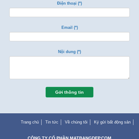
Điện thoại (*)
Email (*)
Nội dung (*)
Gởi thông tin
Trang chủ
Tin tức
Về chúng tôi
Ký gửi bất động sản
CÔNG TY CỔ PHẦN MATBANGDEP.COM