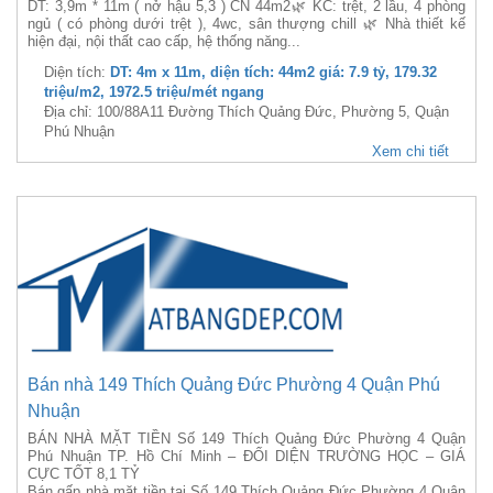
DT: 3,9m * 11m ( nở hậu 5,3 ) CN 44m2🌿 KC: trệt, 2 lầu, 4 phòng
ngủ ( có phòng dưới trệt ), 4wc, sân thượng chill 🌿 Nhà thiết kế
hiện đại, nội thất cao cấp, hệ thống năng...
Diện tích:
DT: 4m x 11m, diện tích: 44m2 giá: 7.9 tỷ, 179.32
triệu/m2, 1972.5 triệu/mét ngang
Địa chỉ: 100/88A11 Đường Thích Quảng Đức, Phường 5, Quận
Phú Nhuận
Xem chi tiết
Bán nhà 149 Thích Quảng Đức Phường 4 Quận Phú
Nhuận
BÁN NHÀ MẶT TIỀN Số 149 Thích Quảng Đức Phường 4 Quận
Phú Nhuận TP. Hồ Chí Minh – ĐỐI DIỆN TRƯỜNG HỌC – GIÁ
CỰC TỐT 8,1 TỶ
Bán gấp nhà mặt tiền tại Số 149 Thích Quảng Đức Phường 4 Quận