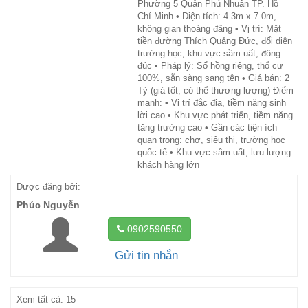
Phường 5 Quận Phú Nhuận TP. Hồ
Chí Minh • Diện tích: 4.3m x 7.0m,
không gian thoáng đãng • Vị trí: Mặt
tiền đường Thích Quảng Đức, đối diện
trường học, khu vực sầm uất, đông
đúc • Pháp lý: Sổ hồng riêng, thổ cư
100%, sẵn sàng sang tên • Giá bán: 2
Tỷ (giá tốt, có thể thương lượng) Điểm
mạnh: • Vị trí đắc địa, tiềm năng sinh
lời cao • Khu vực phát triển, tiềm năng
tăng trưởng cao • Gần các tiện ích
quan trọng: chợ, siêu thị, trường học
quốc tế • Khu vực sầm uất, lưu lượng
khách hàng lớn
Được đăng bởi:
Phúc Nguyễn
0902590550
Gửi tin nhắn
Xem tất cả: 15