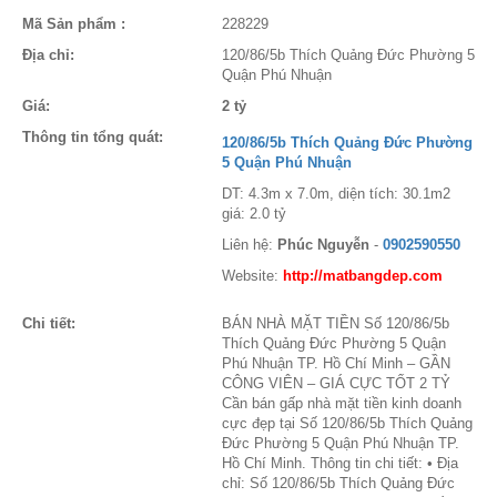
Mã Sản phẩm :
228229
Địa chỉ:
120/86/5b Thích Quảng Đức Phường 5
Quận Phú Nhuận
Giá:
2 tỷ
Thông tin tổng quát:
120/86/5b Thích Quảng Đức Phường
5 Quận Phú Nhuận
DT: 4.3m x 7.0m, diện tích: 30.1m2
giá: 2.0 tỷ
Liên hệ:
Phúc Nguyễn
-
0902590550
Website:
http://matbangdep.com
Chi tiết:
BÁN NHÀ MẶT TIỀN Số 120/86/5b
Thích Quảng Đức Phường 5 Quận
Phú Nhuận TP. Hồ Chí Minh – GẦN
CÔNG VIÊN – GIÁ CỰC TỐT 2 TỶ
Cần bán gấp nhà mặt tiền kinh doanh
cực đẹp tại Số 120/86/5b Thích Quảng
Đức Phường 5 Quận Phú Nhuận TP.
Hồ Chí Minh. Thông tin chi tiết: • Địa
chỉ: Số 120/86/5b Thích Quảng Đức