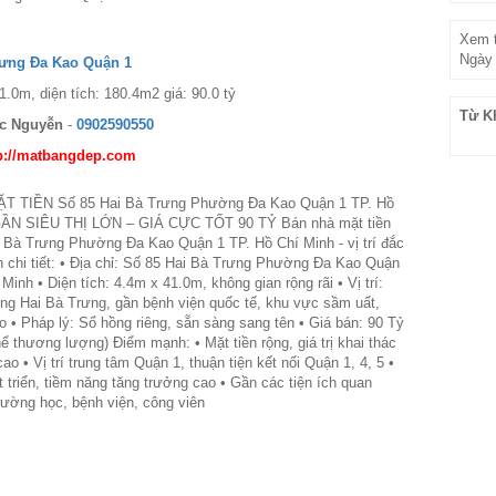
Xem t
Ngày 
rưng Đa Kao Quận 1
1.0m, diện tích: 180.4m2 giá: 90.0 tỷ
Từ K
c Nguyễn
-
0902590550
p://matbangdep.com
 TIỀN Số 85 Hai Bà Trưng Phường Đa Kao Quận 1 TP. Hồ
GẦN SIÊU THỊ LỚN – GIÁ CỰC TỐT 90 TỶ Bán nhà mặt tiền
i Bà Trưng Phường Đa Kao Quận 1 TP. Hồ Chí Minh - vị trí đắc
in chi tiết: • Địa chỉ: Số 85 Hai Bà Trưng Phường Đa Kao Quận
Minh • Diện tích: 4.4m x 41.0m, không gian rộng rãi • Vị trí:
ng Hai Bà Trưng, gần bệnh viện quốc tế, khu vực sầm uất,
o • Pháp lý: Sổ hồng riêng, sẵn sàng sang tên • Giá bán: 90 Tỷ
thể thương lượng) Điểm mạnh: • Mặt tiền rộng, giá trị khai thác
o • Vị trí trung tâm Quận 1, thuận tiện kết nối Quận 1, 4, 5 •
 triển, tiềm năng tăng trưởng cao • Gần các tiện ích quan
trường học, bệnh viện, công viên