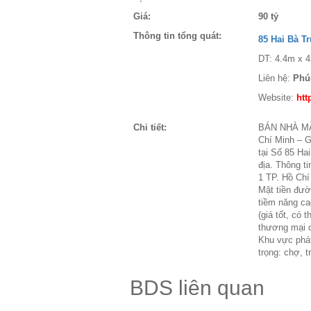
Giá:
90 tỷ
Thông tin tổng quát:
85 Hai Bà T
DT: 4.4m x 4
Liên hệ:
Phú
Website:
htt
Chi tiết:
BÁN NHÀ MẶT
Chí Minh – 
tại Số 85 Ha
địa. Thông t
1 TP. Hồ Chí 
Mặt tiền đườ
tiềm năng ca
(giá tốt, có 
thương mại ca
Khu vực phát
trọng: chợ, 
BDS liên quan