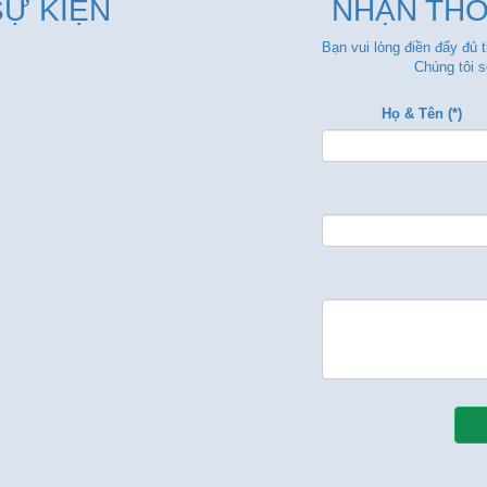
SỰ KIỆN
NHẬN THÔ
Bạn vui lòng điền đẩy đủ 
Chúng tôi s
Họ & Tên (*)