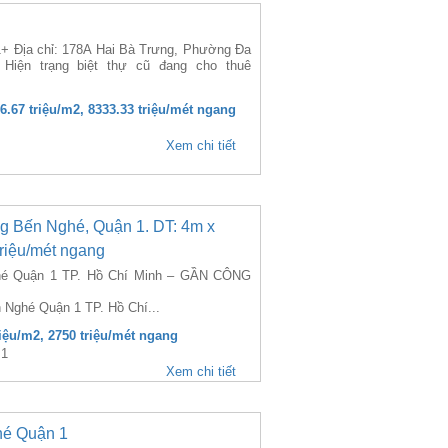
+ Địa chỉ: 178A Hai Bà Trưng, Phường Đa
iện trạng biệt thự cũ đang cho thuê
16.67 triệu/m2, 8333.33 triệu/mét ngang
Xem chi tiết
g Bến Nghé, Quận 1. DT: 4m x
 triệu/mét ngang
é Quận 1 TP. Hồ Chí Minh – GẦN CÔNG
 Nghé Quận 1 TP. Hồ Chí...
riệu/m2, 2750 triệu/mét ngang
 1
Xem chi tiết
hé Quận 1