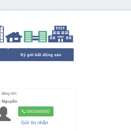
Ký gởi bất động sản
đăng bởi:
c Nguyễn
0902590550
Gửi tin nhắn