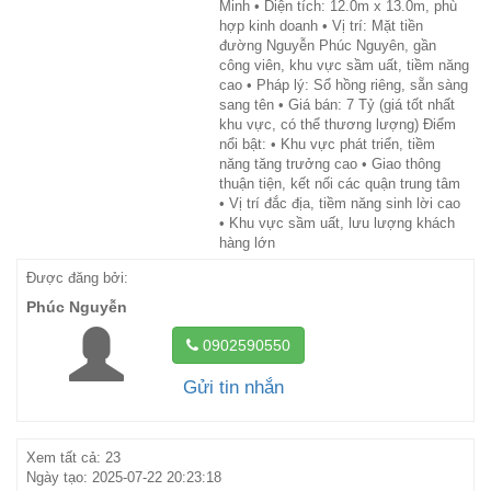
Minh • Diện tích: 12.0m x 13.0m, phù
hợp kinh doanh • Vị trí: Mặt tiền
đường Nguyễn Phúc Nguyên, gần
công viên, khu vực sầm uất, tiềm năng
cao • Pháp lý: Sổ hồng riêng, sẵn sàng
sang tên • Giá bán: 7 Tỷ (giá tốt nhất
khu vực, có thể thương lượng) Điểm
nổi bật: • Khu vực phát triển, tiềm
năng tăng trưởng cao • Giao thông
thuận tiện, kết nối các quận trung tâm
• Vị trí đắc địa, tiềm năng sinh lời cao
• Khu vực sầm uất, lưu lượng khách
hàng lớn
Được đăng bởi:
Phúc Nguyễn
0902590550
Gửi tin nhắn
Xem tất cả: 23
Ngày tạo: 2025-07-22 20:23:18