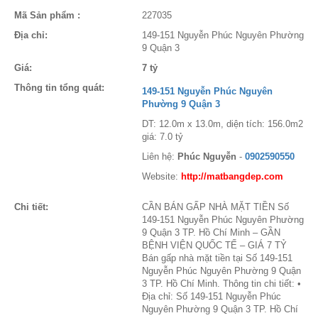
Mã Sản phẩm :
227035
Địa chỉ:
149-151 Nguyễn Phúc Nguyên Phường
9 Quận 3
Giá:
7 tỷ
Thông tin tổng quát:
149-151 Nguyễn Phúc Nguyên
Phường 9 Quận 3
DT: 12.0m x 13.0m, diện tích: 156.0m2
giá: 7.0 tỷ
Liên hệ:
Phúc Nguyễn
-
0902590550
Website:
http://matbangdep.com
Chi tiết:
CẦN BÁN GẤP NHÀ MẶT TIỀN Số
149-151 Nguyễn Phúc Nguyên Phường
9 Quận 3 TP. Hồ Chí Minh – GẦN
BỆNH VIỆN QUỐC TẾ – GIÁ 7 TỶ
Bán gấp nhà mặt tiền tại Số 149-151
Nguyễn Phúc Nguyên Phường 9 Quận
3 TP. Hồ Chí Minh. Thông tin chi tiết: •
Địa chỉ: Số 149-151 Nguyễn Phúc
Nguyên Phường 9 Quận 3 TP. Hồ Chí