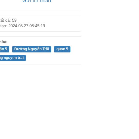
Gửi tin nhắn
ất cả: 59
tạo: 2024-08-27 08:45:19
hóa:
ận 5
Đường Nguyễn Trãi
quan 5
g nguyen trai