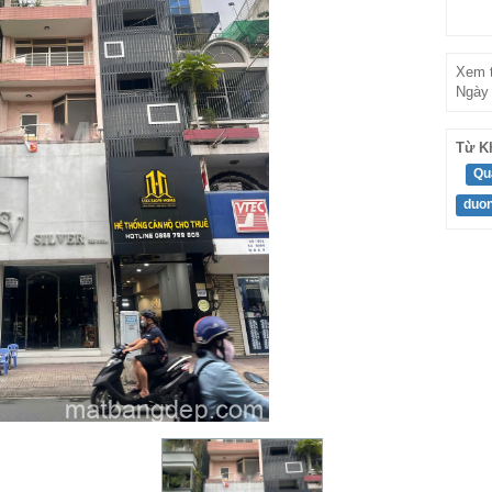
Xem t
Ngày 
Từ K
Qu
duon