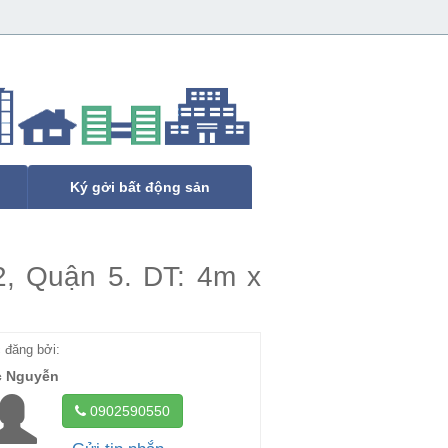
Ký gởi bất động sản
, Quận 5. DT: 4m x
đăng bởi:
c Nguyễn
0902590550