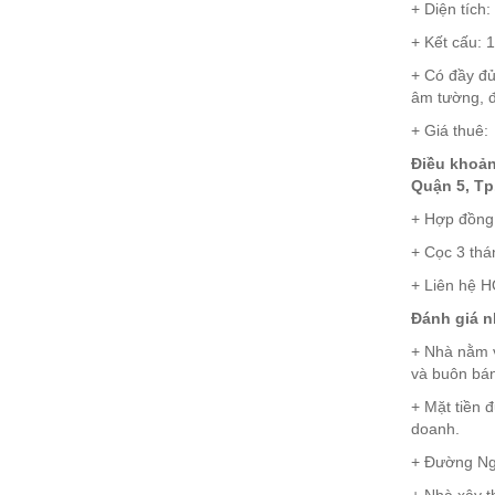
+ Diện tích
+ Kết cấu: 1 t
+ Có đầy đủ
âm tường, đ
+ Giá thuê
Điều khoản
Quận 5, Tp
+ Hợp đồng
+ Cọc 3 thá
+ Liên hệ H
Đánh giá n
+ Nhà nằm v
và buôn bán
+ Mặt tiền 
doanh.
+ Đường Ngu