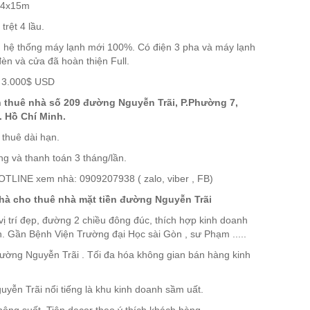
: 4x15m
rệt 4 lầu.
 hệ thống máy lạnh mới 100%. Có điện 3 pha và máy lạnh
èn và cửa đã hoàn thiện Full.
: 3.000$ USD
 thuê nhà số 209 đường Nguyễn Trãi, P.Phường 7,
. Hồ Chí Minh.
 thuê dài hạn.
ng và thanh toán 3 tháng/lần.
OTLINE xem nhà: 0909207938 ( zalo, viber , FB)
hà cho thuê nhà mặt tiền đường Nguyễn Trãi
ị trí đẹp, đường 2 chiều đông đúc, thích hợp kinh doanh
. Gần Bệnh Viện Trường đại Học sài Gòn , sư Phạm .....
đường Nguyễn Trãi . Tối đa hóa không gian bán hàng kinh
yễn Trãi nổi tiếng là khu kinh doanh sầm uất.