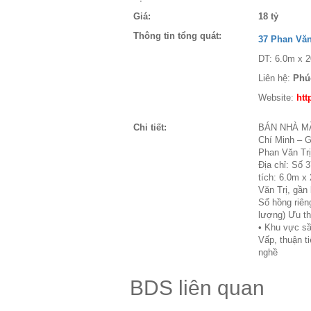
Giá:
18 tỷ
Thông tin tổng quát:
37 Phan Vă
DT: 6.0m x 2
Liên hệ:
Phú
Website:
htt
Chi tiết:
BÁN NHÀ MẶT
Chí Minh – 
Phan Văn Trị
Địa chỉ: Số 
tích: 6.0m x
Văn Trị, gần
Sổ hồng riên
lượng) Ưu thế
• Khu vực sầ
Vấp, thuận t
nghề
BDS liên quan