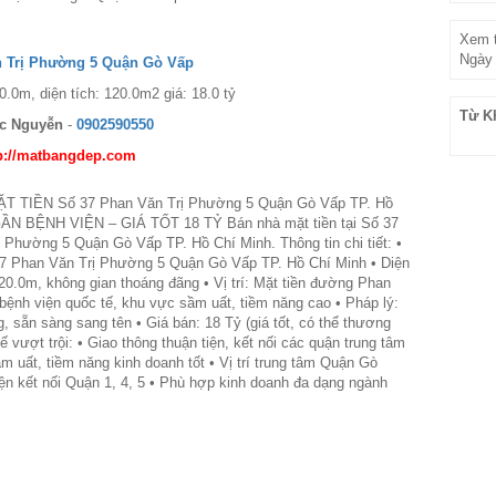
Xem t
Ngày 
n Trị Phường 5 Quận Gò Vấp
0.0m, diện tích: 120.0m2 giá: 18.0 tỷ
Từ K
c Nguyễn
-
0902590550
p://matbangdep.com
 TIỀN Số 37 Phan Văn Trị Phường 5 Quận Gò Vấp TP. Hồ
GẦN BỆNH VIỆN – GIÁ TỐT 18 TỶ Bán nhà mặt tiền tại Số 37
 Phường 5 Quận Gò Vấp TP. Hồ Chí Minh. Thông tin chi tiết: •
37 Phan Văn Trị Phường 5 Quận Gò Vấp TP. Hồ Chí Minh • Diện
 20.0m, không gian thoáng đãng • Vị trí: Mặt tiền đường Phan
 bệnh viện quốc tế, khu vực sầm uất, tiềm năng cao • Pháp lý:
g, sẵn sàng sang tên • Giá bán: 18 Tỷ (giá tốt, có thể thương
 vượt trội: • Giao thông thuận tiện, kết nối các quận trung tâm
m uất, tiềm năng kinh doanh tốt • Vị trí trung tâm Quận Gò
iện kết nối Quận 1, 4, 5 • Phù hợp kinh doanh đa dạng ngành