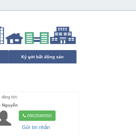
Ký gởi bất động sản
đăng bởi:
c Nguyễn
0902590550
Gửi tin nhắn