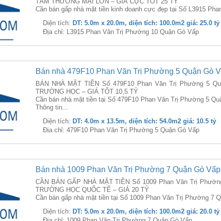
TÂM THƯƠNG MẠI LỚN – GIÁ CỰC TỐT 25 TỶ
Cần bán gấp nhà mặt tiền kinh doanh cực đẹp tại Số L3915 Pha
Diện tích:
DT: 5.0m x 20.0m, diện tích: 100.0m2 giá: 25.0 tỷ
Địa chỉ: L3915 Phan Văn Trị Phường 10 Quận Gò Vấp
Bán nhà 479F10 Phan Văn Trị Phường 5 Quận Gò 
BÁN NHÀ MẶT TIỀN Số 479F10 Phan Văn Trị Phường 5 Quậ
TRƯỜNG HỌC – GIÁ TỐT 10,5 TỶ
Cần bán nhà mặt tiền tại Số 479F10 Phan Văn Trị Phường 5 Qu
Thông tin...
Diện tích:
DT: 4.0m x 13.5m, diện tích: 54.0m2 giá: 10.5 tỷ
Địa chỉ: 479F10 Phan Văn Trị Phường 5 Quận Gò Vấp
Bán nhà 1009 Phan Văn Trị Phường 7 Quận Gò Vấp
CẦN BÁN GẤP NHÀ MẶT TIỀN Số 1009 Phan Văn Trị Phường
TRƯỜNG HỌC QUỐC TẾ – GIÁ 20 TỶ
Cần bán gấp nhà mặt tiền tại Số 1009 Phan Văn Trị Phường 7 Q
Diện tích:
DT: 5.0m x 20.0m, diện tích: 100.0m2 giá: 20.0 tỷ
Địa chỉ: 1009 Phan Văn Trị Phường 7 Quận Gò Vấp