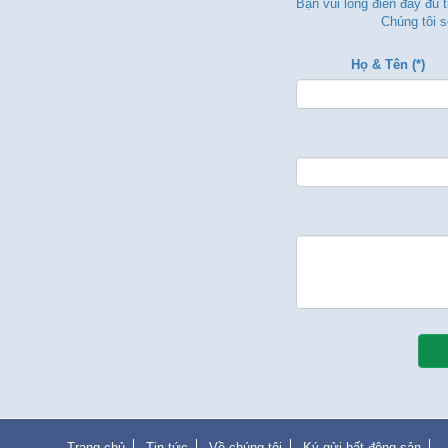
Bạn vui lòng điền đẩy đủ 
Chúng tôi s
Họ & Tên (*)
Trang chủ
Tin tức
Về chúng tôi
Ký gửi bất động sản