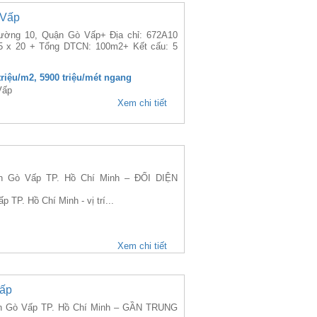
 Vấp
hường 10, Quận Gò Vấp+ Địa chỉ: 672A10
5 x 20 + Tổng DTCN: 100m2+ Kết cấu: 5
 triệu/m2, 5900 triệu/mét ngang
Vấp
Xem chi tiết
 Gò Vấp TP. Hồ Chí Minh – ĐỐI DIỆN
TP. Hồ Chí Minh - vị trí...
Xem chi tiết
Vấp
n Gò Vấp TP. Hồ Chí Minh – GẦN TRUNG