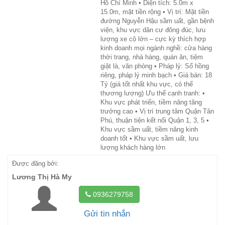
Hồ Chí Minh • Diện tích: 5.0m x
15.0m, mặt tiền rộng • Vị trí: Mặt tiền
đường Nguyễn Hậu sầm uất, gần bệnh
viện, khu vực dân cư đông đúc, lưu
lượng xe cộ lớn – cực kỳ thích hợp
kinh doanh mọi ngành nghề: cửa hàng
thời trang, nhà hàng, quán ăn, tiệm
giặt là, văn phòng • Pháp lý: Sổ hồng
riêng, pháp lý minh bạch • Giá bán: 18
Tỷ (giá tốt nhất khu vực, có thể
thương lượng) Ưu thế cạnh tranh: •
Khu vực phát triển, tiềm năng tăng
trưởng cao • Vị trí trung tâm Quận Tân
Phú, thuận tiện kết nối Quận 1, 3, 5 •
Khu vực sầm uất, tiềm năng kinh
doanh tốt • Khu vực sầm uất, lưu
lượng khách hàng lớn
Được đăng bởi:
Lương Thị Hà My
0936279758
Gửi tin nhắn