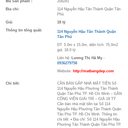
Mã Sản phẩm :
209281
Địa chỉ:
114 Nguyễn Hậu Tân Thành Quận Tân
Phú
Giá:
18 tỷ
Thông tin tổng quát:
114 Nguyễn Hậu Tân Thành Quận
Tân Phú
DT: 5.0m x 15.0m, diện tích: 75.0m2
giá: 18.0 tỷ
Liên hệ:
Lương Thị Hà My
-
0936279758
Website:
http://matbangdep.com
Chi tiết:
CẦN BÁN GẤP NHÀ MẶT TIỀN Số
114 Nguyễn Hậu Phường Tân Thành
Quận Tân Phú TP. Hồ Chí Minh – GẦN
CÔNG VIÊN GIẢI TRÍ – GIÁ 18 TỶ
Cần bán nhà mặt tiền tại Số 114
Nguyễn Hậu Phường Tân Thành Quận
Tân Phú TP. Hồ Chí Minh. Thông tin
chi tiết: • Địa chỉ: Số 114 Nguyễn Hậu
Phường Tân Thành Quận Tân Phú TP.