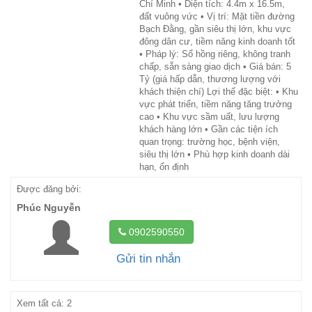
Chí Minh • Diện tích: 4.4m x 16.5m,
đất vuông vức • Vị trí: Mặt tiền đường
Bạch Đằng, gần siêu thị lớn, khu vực
đông dân cư, tiềm năng kinh doanh tốt
• Pháp lý: Sổ hồng riêng, không tranh
chấp, sẵn sàng giao dịch • Giá bán: 5
Tỷ (giá hấp dẫn, thương lượng với
khách thiện chí) Lợi thế đặc biệt: • Khu
vực phát triển, tiềm năng tăng trưởng
cao • Khu vực sầm uất, lưu lượng
khách hàng lớn • Gần các tiện ích
quan trọng: trường học, bệnh viện,
siêu thị lớn • Phù hợp kinh doanh dài
hạn, ổn định
Được đăng bởi:
Phúc Nguyễn
0902590550
Gửi tin nhắn
Xem tất cả: 2