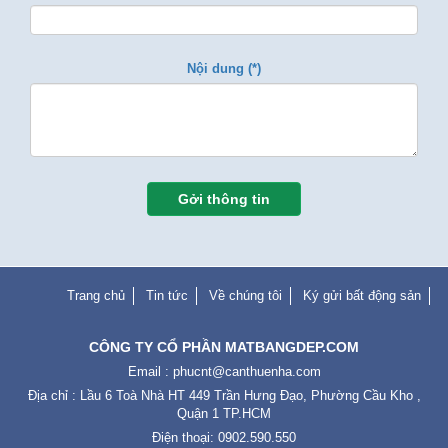
Nội dung (*)
Gởi thông tin
Trang chủ
Tin tức
Về chúng tôi
Ký gửi bất động sản
CÔNG TY CỔ PHẦN MATBANGDEP.COM
Email :
phucnt@canthuenha.com
Địa chỉ : Lầu 6 Toà Nhà HT 449 Trần Hưng Đạo, Phường Cầu Kho ,
Quận 1 TP.HCM
Điện thoại: 0902.590.550