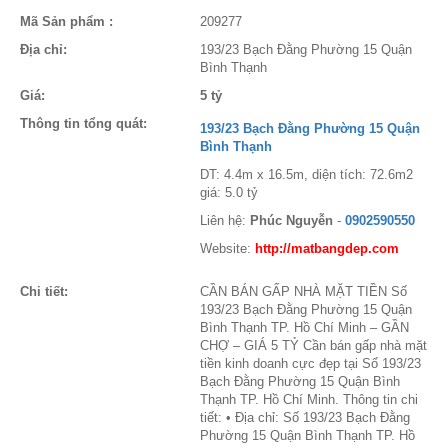
Mã Sản phẩm :
209277
Địa chỉ:
193/23 Bạch Đằng Phường 15 Quận
Bình Thạnh
Giá:
5 tỷ
Thông tin tổng quát:
193/23 Bạch Đằng Phường 15 Quận
Bình Thạnh
DT: 4.4m x 16.5m, diện tích: 72.6m2
giá: 5.0 tỷ
Liên hệ:
Phúc Nguyễn
-
0902590550
Website:
http://matbangdep.com
Chi tiết:
CẦN BÁN GẤP NHÀ MẶT TIỀN Số
193/23 Bạch Đằng Phường 15 Quận
Bình Thạnh TP. Hồ Chí Minh – GẦN
CHỢ – GIÁ 5 TỶ Cần bán gấp nhà mặt
tiền kinh doanh cực đẹp tại Số 193/23
Bạch Đằng Phường 15 Quận Bình
Thạnh TP. Hồ Chí Minh. Thông tin chi
tiết: • Địa chỉ: Số 193/23 Bạch Đằng
Phường 15 Quận Bình Thạnh TP. Hồ