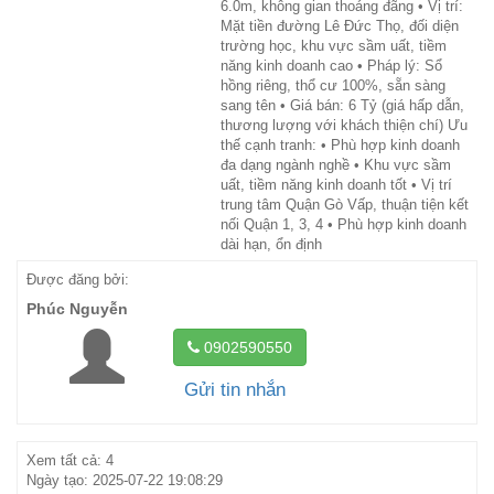
6.0m, không gian thoáng đãng • Vị trí:
Mặt tiền đường Lê Đức Thọ, đối diện
trường học, khu vực sầm uất, tiềm
năng kinh doanh cao • Pháp lý: Sổ
hồng riêng, thổ cư 100%, sẵn sàng
sang tên • Giá bán: 6 Tỷ (giá hấp dẫn,
thương lượng với khách thiện chí) Ưu
thế cạnh tranh: • Phù hợp kinh doanh
đa dạng ngành nghề • Khu vực sầm
uất, tiềm năng kinh doanh tốt • Vị trí
trung tâm Quận Gò Vấp, thuận tiện kết
nối Quận 1, 3, 4 • Phù hợp kinh doanh
dài hạn, ổn định
Được đăng bởi:
Phúc Nguyễn
0902590550
Gửi tin nhắn
Xem tất cả: 4
Ngày tạo: 2025-07-22 19:08:29