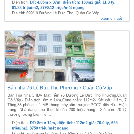
Diện tích:
DT: 4.05m x 37m, diện tích: 138m2 giá: 11.3 tỷ,
81.88 triệu/m2, 2790.12 triệu/mét ngang
Địa chỉ: 699/19 Đường Lê Đức Thọ, Quận Gò Vấp
Xem chi tiết
Bán nhà 76 Lê Đức Thọ Phường 7 Quận Gò Vấp
Bán Tòa Nhà CHDV Mặt Tiền 76 Đường Lê Đức Thọ,Phường,Quận
Gò Vấp.- Diện tích: 8m x 14m,Công nhận: 112m2- Kết cấu: Hầm, 7
Tầng,35 phòng + 1 MB,thang máy,sân thượng,PCCC đầy đủ.- Hiện
trạng :Nhà đang cho thuê khoán 200 triệu/tháng.- Giá bán: 70 tỷ
thương lượng Liên Hệ:...
Diện tích:
DT: 8m x 14m, diện tích: 112m2 giá: 70.0 tỷ, 625
triệu/m2, 8750 triệu/mét ngang
Địa chỉ: 76 Đường Lê Đức Thọ, Phường 7, Quận Gò Vấp