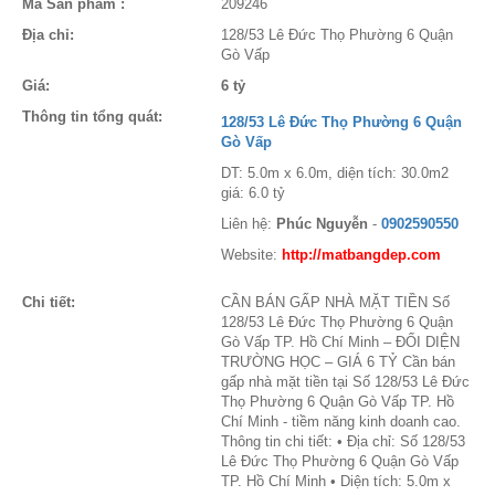
Mã Sản phẩm :
209246
Địa chỉ:
128/53 Lê Đức Thọ Phường 6 Quận
Gò Vấp
Giá:
6 tỷ
Thông tin tổng quát:
128/53 Lê Đức Thọ Phường 6 Quận
Gò Vấp
DT: 5.0m x 6.0m, diện tích: 30.0m2
giá: 6.0 tỷ
Liên hệ:
Phúc Nguyễn
-
0902590550
Website:
http://matbangdep.com
Chi tiết:
CẦN BÁN GẤP NHÀ MẶT TIỀN Số
128/53 Lê Đức Thọ Phường 6 Quận
Gò Vấp TP. Hồ Chí Minh – ĐỐI DIỆN
TRƯỜNG HỌC – GIÁ 6 TỶ Cần bán
gấp nhà mặt tiền tại Số 128/53 Lê Đức
Thọ Phường 6 Quận Gò Vấp TP. Hồ
Chí Minh - tiềm năng kinh doanh cao.
Thông tin chi tiết: • Địa chỉ: Số 128/53
Lê Đức Thọ Phường 6 Quận Gò Vấp
TP. Hồ Chí Minh • Diện tích: 5.0m x