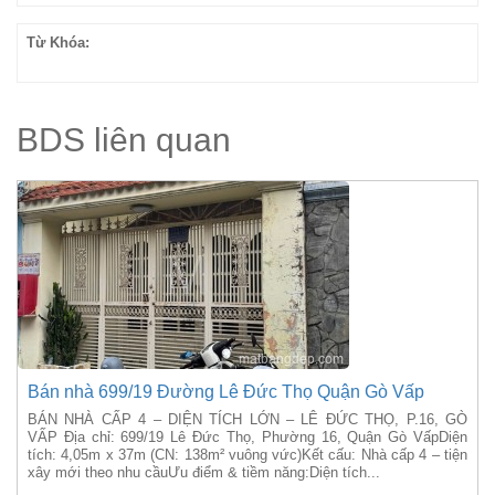
Từ Khóa:
BDS liên quan
Bán nhà 699/19 Đường Lê Đức Thọ Quận Gò Vấp
BÁN NHÀ CẤP 4 – DIỆN TÍCH LỚN – LÊ ĐỨC THỌ, P.16, GÒ
VẤP Địa chỉ: 699/19 Lê Đức Thọ, Phường 16, Quận Gò VấpDiện
tích: 4,05m x 37m (CN: 138m² vuông vức)Kết cấu: Nhà cấp 4 – tiện
xây mới theo nhu cầuƯu điểm & tiềm năng:Diện tích...