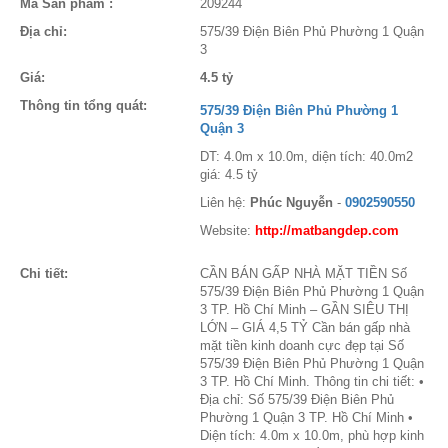
Mã Sản phẩm :
209244
Địa chỉ:
575/39 Điện Biên Phủ Phường 1 Quận
3
Giá:
4.5 tỷ
Thông tin tổng quát:
575/39 Điện Biên Phủ Phường 1
Quận 3
DT: 4.0m x 10.0m, diện tích: 40.0m2
giá: 4.5 tỷ
Liên hệ:
Phúc Nguyễn
-
0902590550
Website:
http://matbangdep.com
Chi tiết:
CẦN BÁN GẤP NHÀ MẶT TIỀN Số
575/39 Điện Biên Phủ Phường 1 Quận
3 TP. Hồ Chí Minh – GẦN SIÊU THỊ
LỚN – GIÁ 4,5 TỶ Cần bán gấp nhà
mặt tiền kinh doanh cực đẹp tại Số
575/39 Điện Biên Phủ Phường 1 Quận
3 TP. Hồ Chí Minh. Thông tin chi tiết: •
Địa chỉ: Số 575/39 Điện Biên Phủ
Phường 1 Quận 3 TP. Hồ Chí Minh •
Diện tích: 4.0m x 10.0m, phù hợp kinh