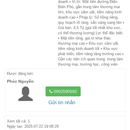
doanh • Vị trí: Mặt tiền đường Điện
Biên Phủ, gần trung tâm thương mại
lớn, khu vực sầm uất, tiềm năng kinh
doanh cao • Pháp lý: Sổ hồng riêng,
quy hoạch rõ ràng, sẵn sàng sang tên •
Giá bán: 4,5 Tỷ (giá tốt nhất khu vực,
có thể thương lượng) Lợi thế đặc biệt:
• Mặt tiền rộng, giá trị khai thác
thương mại cao • Khu vực sầm uất,
tiềm năng kinh doanh tốt • Khu vực
phát triển, tiềm năng tăng trưởng cao •
Gần các tiện ích quan trọng: trung tâm
thương mại, trường học, công viên
Được đăng bởi:
Phúc Nguyễn
0902590550
Gửi tin nhắn
Xem tất cả: 1
Ngày tạo: 2025-07-22 19:08:29