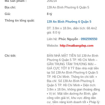
Mã Sản phẩm :
209214
Địa chỉ:
139 An Bình Phường 6 Quận 5
Giá:
8 tỷ
Thông tin tổng quát:
139 An Bình Phường 6 Quận 5
DT: 3.8m x 18.0m, diện tích: 68.4m2
giá: 8.0 tỷ
Liên hệ:
Phúc Nguyễn
-
0902590550
Website:
http://matbangdep.com
Chi tiết:
BÁN NHÀ MẶT TIỀN Số 139 An Bình
Phường 6 Quận 5 TP. Hồ Chí Minh –
GẦN TRUNG TÂM THƯƠNG MẠI –
GIÁ CỰC TỐT 8 TỶ Bán nhà mặt tiền
tại Số 139 An Bình Phường 6 Quận 5
TP. Hồ Chí Minh. Thông tin chi tiết: •
Địa chỉ: Số 139 An Bình Phường 6
Quận 5 TP. Hồ Chí Minh • Diện tích:
3.8m x 18.0m, không gian thoáng đãng
• Vị trí: Mặt tiền đường An Bình, gần
công viên giải trí, khu vực đông dân
cư, tiềm năng kinh doanh tốt • Pháp lý: