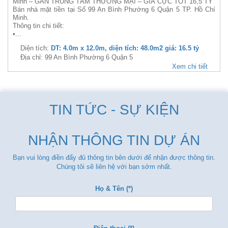
Minh – GẦN TRUNG TÂM THƯƠNG MẠI – GIÁ CỰC TỐT 16,5 TỶ
Bán nhà mặt tiền tại Số 99 An Bình Phường 6 Quận 5 TP. Hồ Chí
Minh.
Thông tin chi tiết:
•...
Diện tích:
DT: 4.0m x 12.0m, diện tích: 48.0m2 giá: 16.5 tỷ
Địa chỉ: 99 An Bình Phường 6 Quận 5
Xem chi tiết
TIN TỨC - SỰ KIỆN
NHẬN THÔNG TIN DỰ ÁN
Bạn vui lòng điền đẩy đủ thông tin bên dưới để nhận được thông tin.
Chúng tôi sẽ liên hệ với bạn sớm nhất.
Họ & Tên (*)