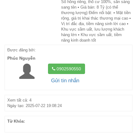
Sổ hồng riêng, thổ cư 100%, sẵn sàng
sang tên • Giá bán: 8 Tỷ (có thể
thương lượng) Điểm nổi bật: • Mặt tiền
rộng, giá trị khai thác thương mại cao •
Vị trí đắc địa, tiềm năng sinh lời cao •
Khu vực sầm uất, lưu lượng khách
hàng lớn • Khu vực sầm uất, tiềm
năng kinh doanh tốt
Được đăng bởi:
Phúc Nguyễn
0902590550
Gửi tin nhắn
Xem tất cả: 4
Ngày tạo: 2025-07-22 19:08:24
Từ Khóa: